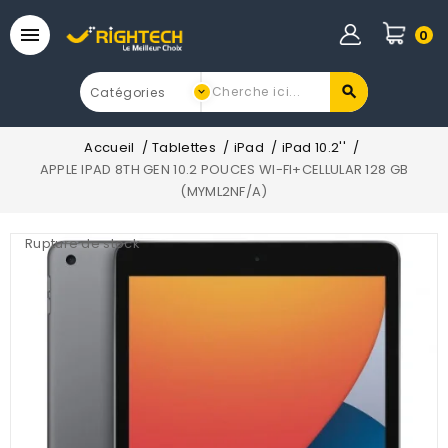

0
Accueil
Tablettes
iPad
iPad 10.2''
APPLE IPAD 8TH GEN 10.2 POUCES WI-FI+CELLULAR 128 GB
(MYML2NF/A)
Rupture de stock