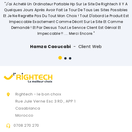
 Ordinateur Portable Hp Sur Le Site De Rightech Il Y A
"Commerciale KH
Après Avoir Fait Le Tour De Tous Les Sites Possibles
Explique De Fa
e Pas Du Tout Mon Choix ! Tout D'abord Le Produit Est
Opérations. So
Exactement Comme Décrit Sur Le Site Et Comme
t Par Dessus Tout Le Service Client Est Génial Et
Impeccable !! .... Merci Encore."
Hamza Caoucabi
Client Web
Rightech - le bon choix

Rue Jule Verne Esc 3 RD , APP 1
Casablanca
Morocco
0708 270 270
