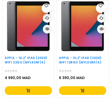
favorite_border
favorite_border
cached
cached
visibility
visibility
APPLE - 10,2" IPAD (2020)
APPLE - 10,2" IPAD (2020)
WIFI 32GO (MYL92NF/A)
WIFI 128GO (MYLD2NF/A)
4 990,00 MAD
6 390,00 MAD
Prix
Prix
shopping_cart
shopping_cart