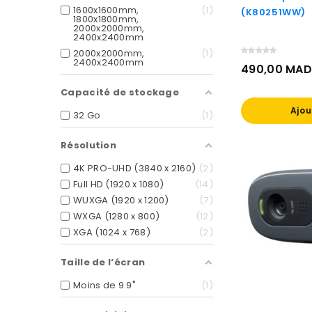
1600x1600mm,
1
(K80251WW)
1800x1800mm,
2000x2000mm,
2400x2400mm
2000x2000mm,
1
2400x2400mm
490,00 MAD
Prix
Capacité de stockage
Ajou
32 Go
1
Résolution
4K PRO-UHD (3840 x 2160)
2
Full HD (1920 x 1080)
14
WUXGA (1920 x 1200)
7
WXGA (1280 x 800)
12
XGA (1024 x 768)
2
Taille de l‘écran
Moins de 9.9"
1