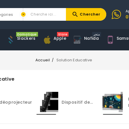
A
search
Chercher
0
Domotique
Store
متجر
Slackers
Apple
Nafida
Sams
Accueil
Solution Educative
cative
Ecrans
spositif de...
Interactifs