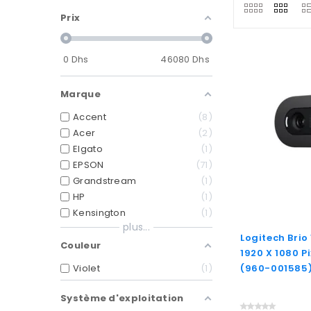
Prix
0
Dhs
46080
Dhs
Marque
Accent
8
Acer
2
Elgato
1
EPSON
71
Grandstream
1
HP
1
Kensington
1
plus...
Logitech Bri
Couleur
1920 X 1080 P
Violet
1
(960-001585
Système d'exploitation