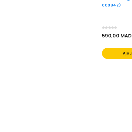
000842)
590,00 MAD
Prix
Ajou