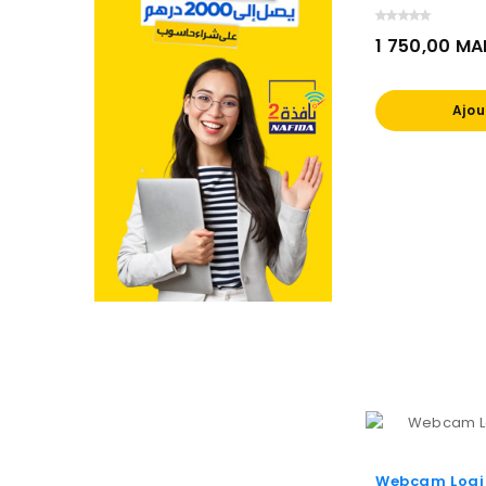
1 750,00 M
Prix
Ajou
Webcam Logit