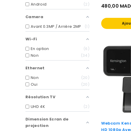
Android
2
480,00 MAD
Prix
Camera
Ajou
Avant 0.3MP / Arrière 2MP
1
Wi-Fi
En option
6
Non
34
Ethernet
Non
20
Oui
20
Résolution TV
UHD 4K
2
Dimension Ecran de
Webcam Kensi
projection
HD 1080p Avec