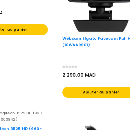
AD
ter au panier
Webcam Elgato Facecam Full 
(10WAA9901)
2 290,00 MAD
Prix
Ajouter au panier
ech B525 HD (960-