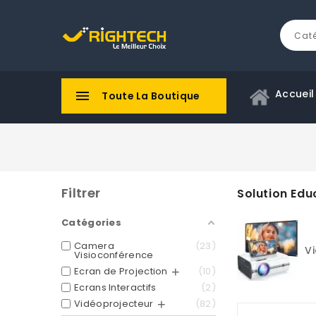
Accueil

Toute La Boutique
Filtrer
Solution Edu
Catégories
Camera
23
Vidéoprojecteur
Di
Visioconférence
Ecran de Projection
10
Ecrans Interactifs
2
Vidéoprojecteur
82