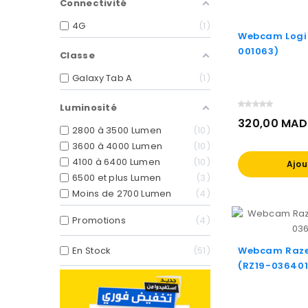
Connectivité
4G
1
Webcam Logi
001063)
Classe
Galaxy Tab A
1
Luminosité
320,00 MAD
2800 à 3500 Lumen
10
Prix
3600 à 4000 Lumen
10
4100 à 6400 Lumen
10
Ajou
6500 et plus Lumen
3
Moins de 2700 Lumen
4
Promotions
4
Webcam Razer
En Stock
51
(RZ19-03640