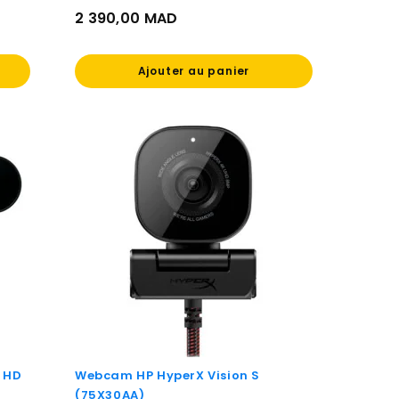
2 390,00 MAD
Prix
Ajouter au panier
a HD
Webcam HP HyperX Vision S
(75X30AA)