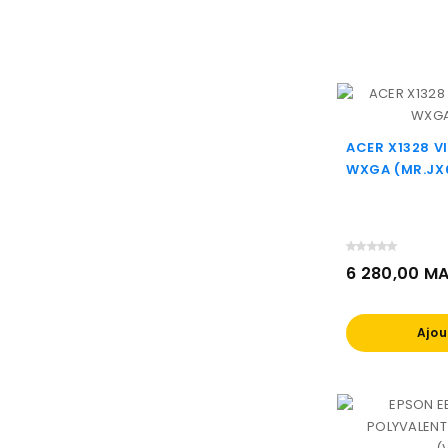
ACER X1328 
WXGA (MR.JX6
6 280,00 M
Prix
Ajou