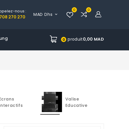
0
0
ppelez-nous :
MAD Dhs

708 270 270
ung
produit
0,00 MAD
0
Valise
Tablette
Educative
Graphique