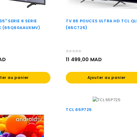
5" SERIE 6 SERIE
TV 65 POUCES ULTRA HD TCL QL
K (65Q60AAUXMV)
(65C725)
MAD
11 499,00 MAD
Prix
ter au panier
Ajouter au panier
TCL 65P725