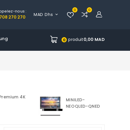
0
0
ppelez-nous :
MAD Dhs

708 270 270
ung
produit
0,00 MAD
0
OLED TVs
MINILED-
NEOQLED-QNED