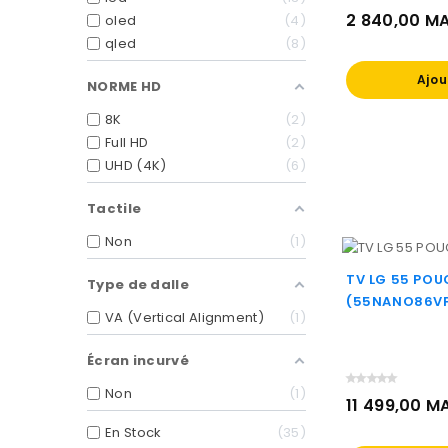
2 840,00 M
oled
4
qled
8
Prix
Ajou
NORME HD
8K
2
Full HD
2
UHD (4K)
6
Tactile
Non
1
TV LG 55 POU
Type de dalle
(55NANO86V
VA (Vertical Alignment)
1
Écran incurvé
Non
1
11 499,00 M
En Stock
35
Prix