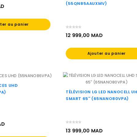
(55QN85AAUXMV)
AD
ter au panier
12 999,00 MAD
Prix
Ajouter au panier
CES UHD
TÉLÉVISION LG LED NANOCELL U
PA)
SMART 65″ (65NANO80VPA)
AD
13 999,00 MAD