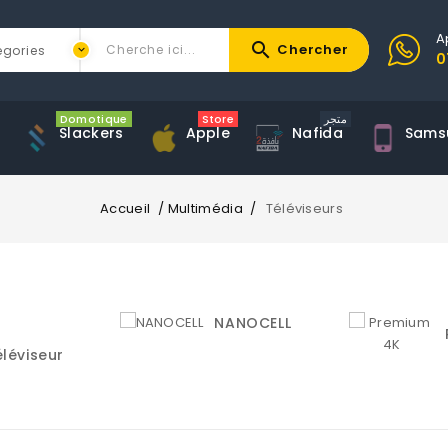
A
search
Chercher
0
Domotique
Store
متجر
Slackers
Apple
Nafida
Sams
Accueil
Multimédia
Téléviseurs
ANOCELL
Premium 4K