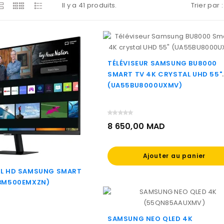
Il y a 41 produits.
Trier par :
TÉLÉVISEUR SAMSUNG BU8000
SMART TV 4K CRYSTAL UHD 55"
(UA55BU8000UXMV)
8 650,00 MAD
Prix
Ajouter au panier
ULL HD SAMSUNG SMART
2BM500EMXZN)
SAMSUNG NEO QLED 4K