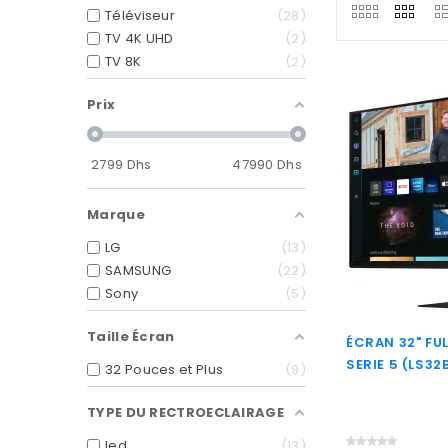
Téléviseur
28
TV 4K UHD
2
TV 8K
2
Prix
2799
Dhs
47990
Dhs
Marque
LG
13
SAMSUNG
22
Sony
5
Taille Écran
ÉCRAN 32" F
SERIE 5 (LS3
32 Pouces et Plus
9
TYPE DU RECTROECLAIRAGE
led
13