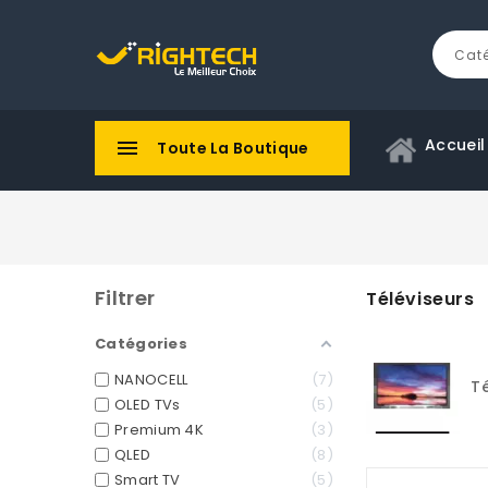
Accueil

Toute La Boutique
Filtrer
Téléviseurs
Catégories
N
NANOCELL
7
Téléviseur
OLED TVs
5
Premium 4K
3
QLED
8
Smart TV
5