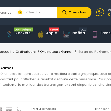
A
search
Chercher
0
Domotique
Store
متجر
Slackers
Apple
Nafida
Sams
Accueil
Ordinateurs
Ordinateurs Gamer
Ecran de Pc Gamer
 Gamer
D, un excellent processeur, une meilleure carte graphique, tous c
mportant pour afficher le résultat de toute cette puissance. Pour p
ghtech.ma
, le meilleur des écrans gamer sont disponibles, choisiss
Il y a 4 produits.
Trier par :