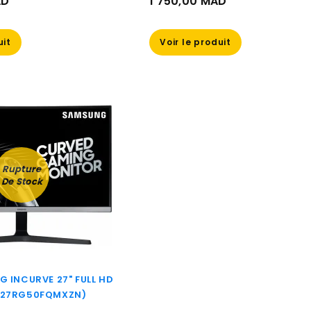
AD
1 750,00 MAD
Prix
uit
Voir le produit
Rupture
De Stock
 INCURVE 27" FULL HD
C27RG50FQMXZN)