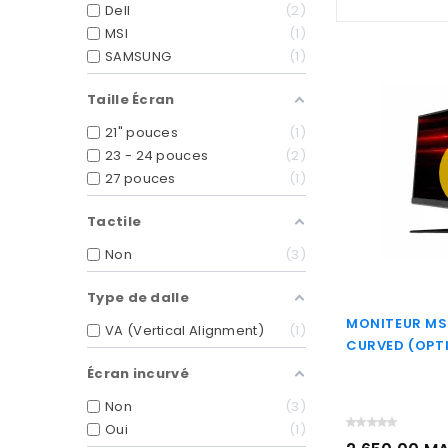
Dell
2
MSI
1
SAMSUNG
1
Taille Écran
21" pouces
1
23 - 24 pouces
2
27 pouces
1
Tactile
Non
3
Type de dalle
MONITEUR MSI
VA (Vertical Alignment)
1
CURVED (OPT
Écran incurvé
Non
3
Oui
1