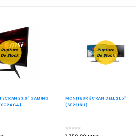
Rupture
Rupture
De Stock
De Stock
 ECRAN 23,6" GAMING
MONITEUR ÉCRAN DELL 21,5"
IXG24C4)
(SE2216H)