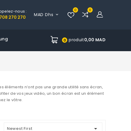
0
0
ppelez-nous :
MAD Dhs

708 270 270
ung
produit
0,00 MAD
0
es éléments n’ont pas une grande utilité sans écran,
rofiter de vos jeux vidéo, un bon écran est un élément
ez le vôtre.

Newest First