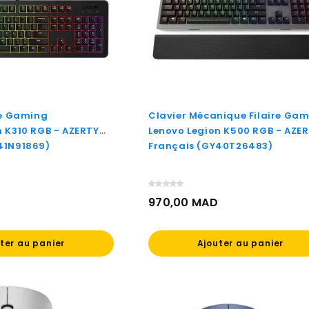
re Gaming
Clavier Mécanique Filaire Ga
n K310 RGB - AZERTY
Lenovo Legion K500 RGB - AZE
41N91869)
Français (GY40T26483)
970,00 MAD
Prix
ter au panier
Ajouter au panier