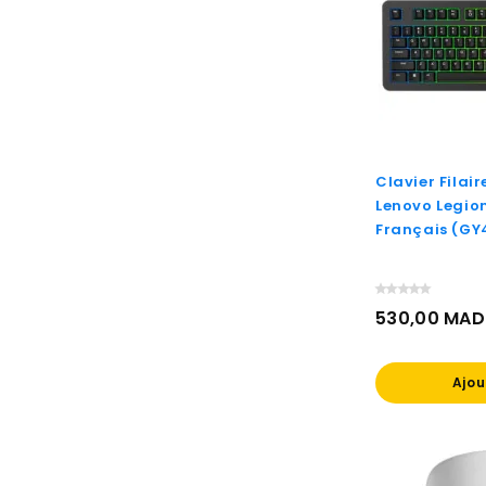
Clavier Filai
Lenovo Legio
Français (GY
530,00 MAD
Prix
Ajou