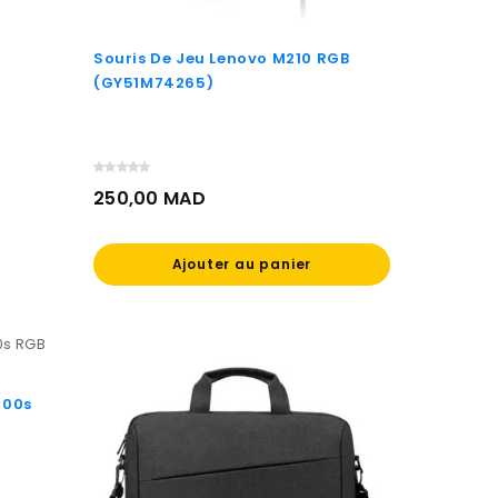
Souris De Jeu Lenovo M210 RGB
(GY51M74265)
250,00 MAD
Prix
Ajouter au panier
300s