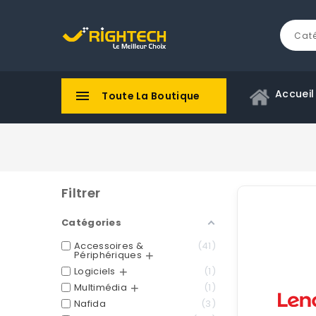
Accueil

Toute La Boutique
Filtrer
Catégories
Accessoires &
41
Périphériques
Logiciels
1
Multimédia
1
Nafida
3