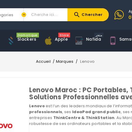
A
search
Chercher
0
Domotique
Store
متجر
Slackers
Apple
Nafida
Sams
Accueil
Marques
Lenovo
Lenovo Maroc : PC Portables,
Solutions Professionnelles av
Lenovo
est l’un des leaders mondiaux de l’informat
professionnels
, ses
IdeaPad grand public
, ses
entreprises
ThinkCentre & ThinkStation
. Au Mar
robustesse de ses ordinateurs portables et la stab