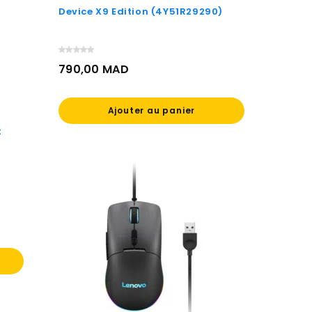
Device X9 Edition (4Y51R29290)
790,00 MAD
Prix
Ajouter au panier
t