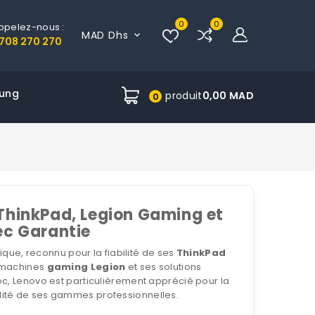
0
0
ppelez-nous :
MAD Dhs

708 270 270
ung
produit
0,00 MAD
0
 ThinkPad, Legion Gaming et
ec Garantie
ique, reconnu pour la fiabilité de ses
ThinkPad
 machines
gaming Legion
et ses solutions
oc, Lenovo est particulièrement apprécié pour la
ilité de ses gammes professionnelles.