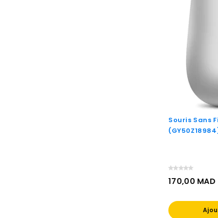
Souris Sans F
(GY50Z18984
170,00 MAD
Prix
Ajou