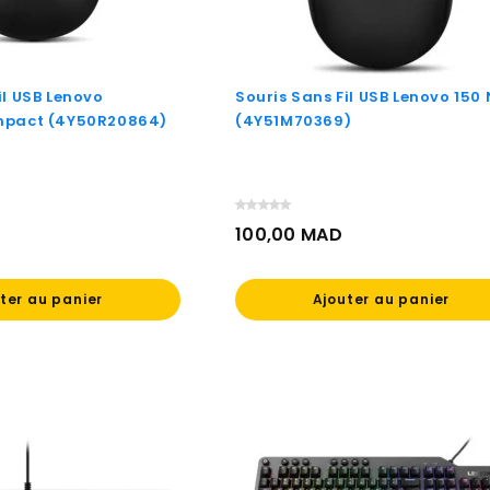
il USB Lenovo
Souris Sans Fil USB Lenovo 150 
mpact (4Y50R20864)
(4Y51M70369)
100,00 MAD
Prix
ter au panier
Ajouter au panier