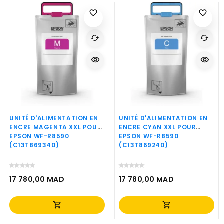
favorite_border
favorite_border
cached
cached
visibility
visibility
UNITÉ D'ALIMENTATION EN
UNITÉ D'ALIMENTATION EN
ENCRE MAGENTA XXL POUR
ENCRE CYAN XXL POUR
EPSON WF-R8590
EPSON WF-R8590
(C13T869340)
(C13T869240)
17 780,00 MAD
17 780,00 MAD
Prix
Prix
shopping_cart
shopping_cart