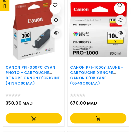
favorite_border
favorite_border
cached
cached
visibility
visibility
CANON PFI-300PC CYAN
CANON PFI-1000Y JAUNE -
PHOTO - CARTOUCHE
CARTOUCHE D'ENCRE
D'ENCRE CANON D'ORIGINE
CANON D'ORIGINE
(4194C001AA)
(0549C001AA)
350,00 MAD
670,00 MAD
Prix
Prix
shopping_cart
shopping_cart