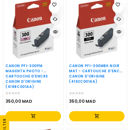
favorite_border
favorite_border
cached
cached
visibility
visibility
CANON PFI-300PM
CANON PFI-300MBK NOIR
MAGENTA PHOTO -
MAT - CARTOUCHE D'ENCRE
CARTOUCHE D'ENCRE
CANON D'ORIGINE
CANON D'ORIGINE
(4192C001AA)
(4198C001AA)
350,00 MAD
350,00 MAD
Prix
Prix
shopping_cart
shopping_cart
FILTER