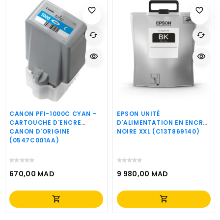
favorite_border
favorite_border
cached
cached
visibility
visibility
CANON PFI-1000C CYAN -
EPSON UNITÉ
CARTOUCHE D'ENCRE
D'ALIMENTATION EN ENCRE
CANON D'ORIGINE
NOIRE XXL (C13T869140)
(0547C001AA)
670,00 MAD
9 980,00 MAD
Prix
Prix
shopping_cart
shopping_cart