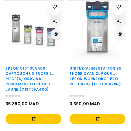
favorite_border
favorite_border
cached
cached
visibility
visibility
EPSON C13T05A400
UNITÉ D'ALIMENTATION EN
CARTOUCHE D'ENCRE 1
ENCRE CYAN XL POUR
PIÈCE(S) ORIGINAL
EPSON WORKFORCE PRO
RENDEMENT ÉLEVÉ (XL)
WF-C87XR (C13T05A20N)
JAUNE (C13T05A400)
35 380,00 MAD
3 390,00 MAD
Prix
Prix
shopping_cart
shopping_cart