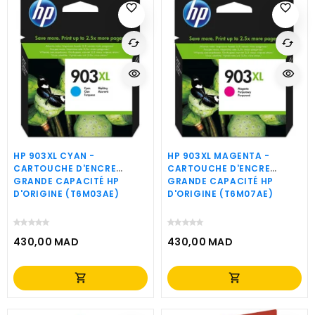
favorite_border
favorite_border
cached
cached
visibility
visibility
HP 903XL CYAN -
HP 903XL MAGENTA -
CARTOUCHE D'ENCRE
CARTOUCHE D'ENCRE
GRANDE CAPACITÉ HP
GRANDE CAPACITÉ HP
D'ORIGINE (T6M03AE)
D'ORIGINE (T6M07AE)
430,00 MAD
430,00 MAD
Prix
Prix
shopping_cart
shopping_cart