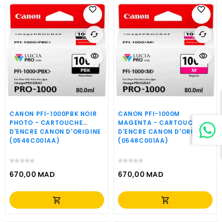
favorite_border
favorite_border
cached
cached
visibility
visibility
CANON PFI-1000PBK NOIR
CANON PFI-1000M
PHOTO - CARTOUCHE
MAGENTA - CARTOUCHE
D'ENCRE CANON D'ORIGINE
D'ENCRE CANON D'ORIGINE
(0546C001AA)
(0548C001AA)
670,00 MAD
670,00 MAD
Prix
Prix
shopping_cart
shopping_cart