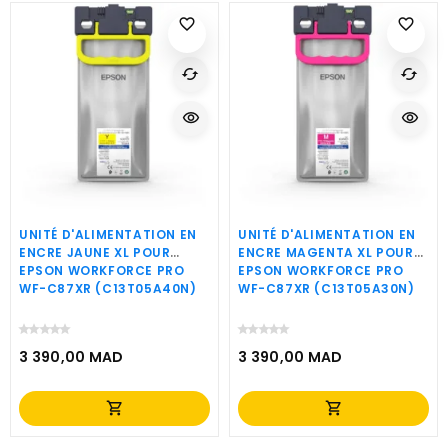
favorite_border
favorite_border
cached
cached
visibility
visibility
UNITÉ D'ALIMENTATION EN
UNITÉ D'ALIMENTATION EN
ENCRE JAUNE XL POUR
ENCRE MAGENTA XL POUR
EPSON WORKFORCE PRO
EPSON WORKFORCE PRO
WF-C87XR (C13T05A40N)
WF-C87XR (C13T05A30N)
3 390,00 MAD
3 390,00 MAD
Prix
Prix
shopping_cart
shopping_cart