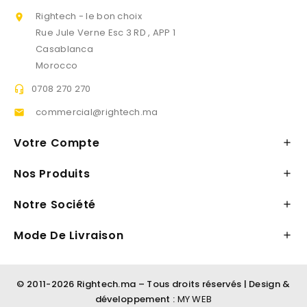
Rightech - le bon choix

Rue Jule Verne Esc 3 RD , APP 1
Casablanca
Morocco
0708 270 270

commercial@rightech.ma

Votre Compte

Nos Produits

Notre Société

Mode De Livraison

© 2011-2026 Rightech.ma – Tous droits réservés | Design &
développement :
MY WEB