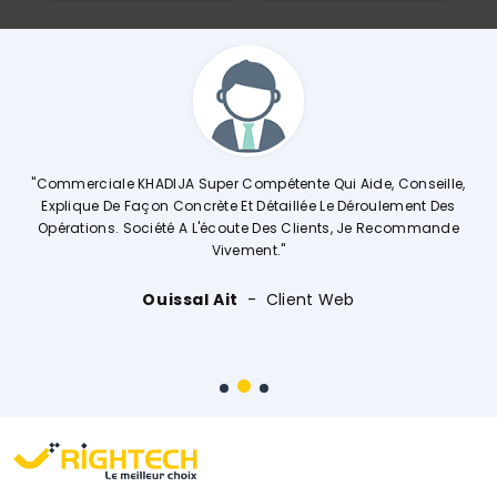
A
"Commerciale KHADIJA Super Compétente Qui Aide, Conseille,
s
Explique De Façon Concrète Et Détaillée Le Déroulement Des
st
Opérations. Société A L'écoute Des Clients, Je Recommande
F
Vivement."
Ouissal Ait
Client Web