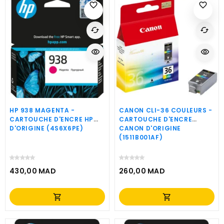
favorite_border
favorite_border
cached
cached
visibility
visibility
HP 938 MAGENTA -
CANON CLI-36 COULEURS -
CARTOUCHE D'ENCRE HP
CARTOUCHE D'ENCRE
D'ORIGINE (4S6X6PE)
CANON D'ORIGINE
(1511B001AF)
430,00 MAD
260,00 MAD
Prix
Prix
shopping_cart
shopping_cart