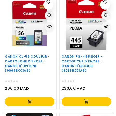
favorite_border
favorite_border
cached
cached
visibility
visibility
CANON CL-56 COULEUR -
CANON PG-445 NOIR -
CARTOUCHE D'ENCRE
CARTOUCHE D'ENCRE
CANON D'ORIGINE
CANON D'ORIGINE
(9064B001AB)
(8283B001AB)
200,00 MAD
230,00 MAD
Prix
Prix
shopping_cart
shopping_cart