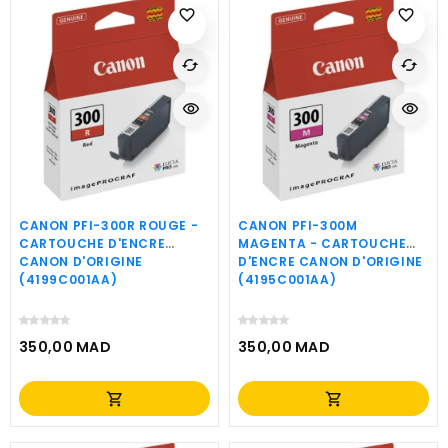
favorite_border
favorite_border
cached
cached
visibility
visibility
CANON PFI-300R ROUGE -
CANON PFI-300M
CARTOUCHE D'ENCRE
MAGENTA - CARTOUCHE
CANON D'ORIGINE
D'ENCRE CANON D'ORIGINE
(4199C001AA)
(4195C001AA)
350,00 MAD
350,00 MAD
Prix
Prix
shopping_cart
shopping_cart