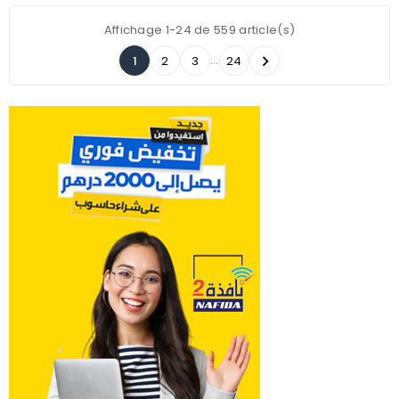
Affichage 1-24 de 559 article(s)
…

1
2
3
24