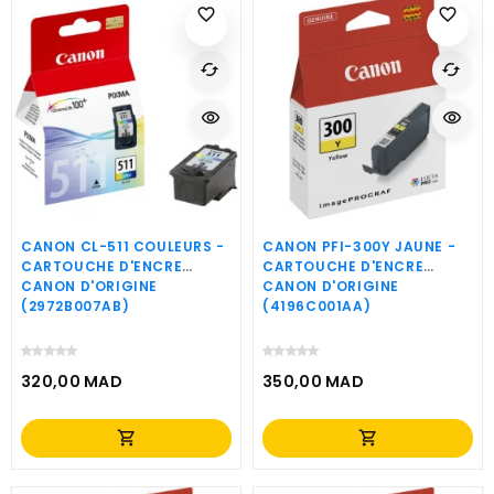
favorite_border
favorite_border
cached
cached
visibility
visibility
CANON CL-511 COULEURS -
CANON PFI-300Y JAUNE -
CARTOUCHE D'ENCRE
CARTOUCHE D'ENCRE
CANON D'ORIGINE
CANON D'ORIGINE
(2972B007AB)
(4196C001AA)
320,00 MAD
350,00 MAD
Prix
Prix
shopping_cart
shopping_cart