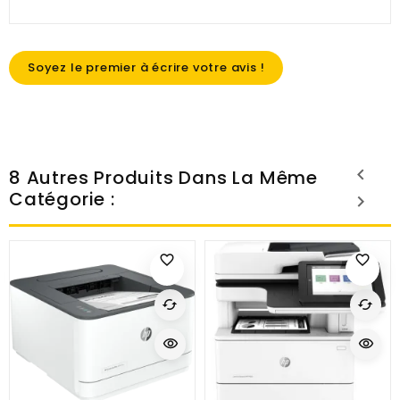
Soyez le premier à écrire votre avis !
8 Autres Produits Dans La Même
Catégorie :
favorite_border
favorite_border
cached
cached
visibility
visibility