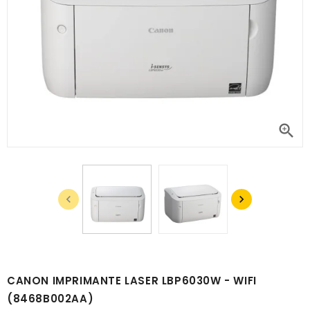



CANON IMPRIMANTE LASER LBP6030W - WIFI
(8468B002AA)