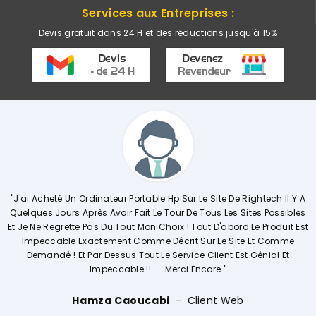
Services aux Entreprises :
Devis gratuit dans 24 H et des réductions jusqu'à 15%
 Portable Hp Sur Le Site De Rightech Il Y A
"Commerciale KHADIJA Sup
r Fait Le Tour De Tous Les Sites Possibles
Explique De Façon Concrè
out Mon Choix ! Tout D'abord Le Produit Est
Opérations. Société A L'
t Comme Décrit Sur Le Site Et Comme
s Tout Le Service Client Est Génial Et
le !! .... Merci Encore."
Ouissal 
aoucabi
Client Web