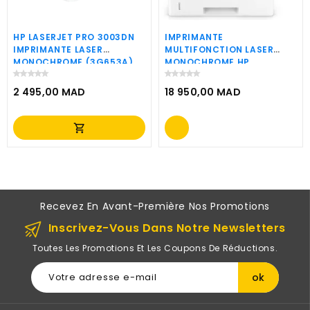
HP LASERJET PRO 3003DN
IMPRIMANTE
IMPRIMANTE LASER
MULTIFONCTION LASER
MONOCHROME (3G653A)
MONOCHROME HP
LASERJET ENTERPRISE MFP
M528F (1PV65A)
2 495,00 MAD
18 950,00 MAD
Prix
Prix
shopping_cart
Recevez En Avant-Première Nos Promotions
Inscrivez-Vous Dans Notre Newsletters
Toutes Les Promotions Et Les Coupons De Réductions.