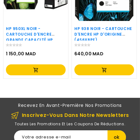
HP 950XL NOIR -
HP 938 NOIR - CARTOUCHE
CARTOUCHE D'ENCRE
D'ENCRE HP D'ORIGINE
GRANDE CAPACITÉ HP
(4S6X8PE)
D'ORIGINE (CN045AE)
1 150,00 MAD
640,00 MAD
Prix
Prix
shopping_cart
shopping_cart
Recevez En Avant-Première Nos Promotions
Inscrivez-Vous Dans Notre Newsletters
Toutes Les Promotions Et Les Coupons De Réductions.