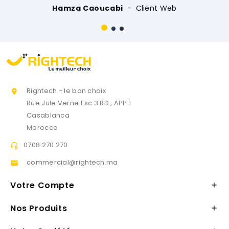
Client Web
Rightech - le bon choix

Rue Jule Verne Esc 3 RD , APP 1
Casablanca
Morocco
0708 270 270

commercial@rightech.ma

Votre Compte

Nos Produits
