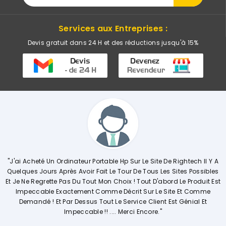
Services aux Entreprises :
Devis gratuit dans 24 H et des réductions jusqu'à 15%
 Le Site De Rightech Il Y A
"Commerciale KHADIJA Super Compétente 
De Tous Les Sites Possibles
Explique De Façon Concrète Et Détaillée
Tout D'abord Le Produit Est
Opérations. Société A L'écoute Des Cli
 Sur Le Site Et Comme
Vivement."
ce Client Est Génial Et
 Encore."
Ouissal Ait
Client