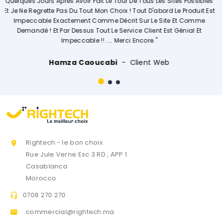
ites Possibles
Explique De Façon Concrète Et Détaillée Le Déroulem
 Le Produit Est
Opérations. Société A L'écoute Des Clients, Je Rec
e Et Comme
Vivement."
 Génial Et
Ouissal Ait
Client Web
Rightech - le bon choix

Rue Jule Verne Esc 3 RD , APP 1
Casablanca
Morocco
0708 270 270

commercial@rightech.ma
