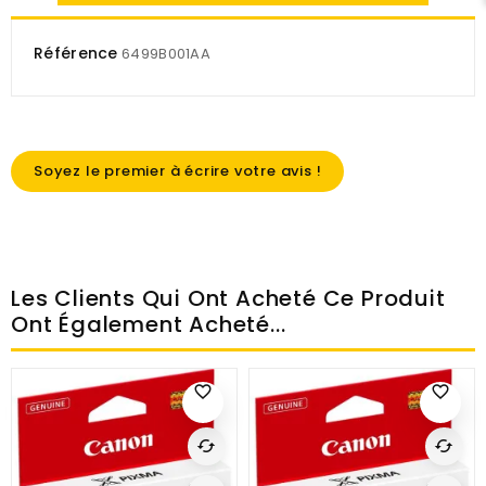
Référence
6499B001AA
Soyez le premier à écrire votre avis !
Les Clients Qui Ont Acheté Ce Produit
Ont Également Acheté...
favorite_border
favorite_border
cached
cached