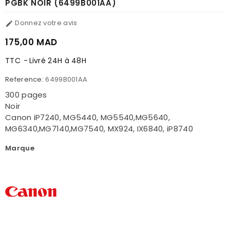
PGBK NOIR (6499B001AA)
Donnez votre avis

175,00 MAD
TTC
Livré 24H à 48H
Reference:
6499B001AA
300 pages
Noir
Canon iP7240, MG5440, MG5540,MG5640,
MG6340,MG7140,MG7540, MX924, IX6840, iP8740
Marque