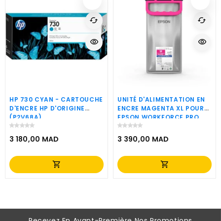
cached
cached
visibility
visibility
HP 730 CYAN - CARTOUCHE
UNITÉ D'ALIMENTATION EN
D'ENCRE HP D'ORIGINE
ENCRE MAGENTA XL POUR
(P2V68A)
EPSON WORKFORCE PRO
WF-C87XR (C13T05A30N)
3 180,00 MAD
3 390,00 MAD
Prix
Prix
shopping_cart
shopping_cart
Recevez En Avant-Première Nos Promotions