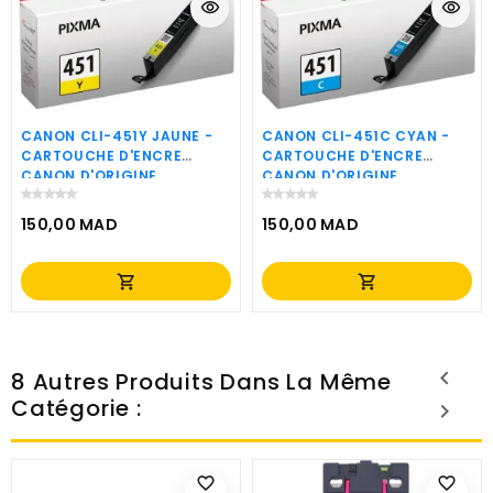
visibility
visibility
CANON CLI-451Y JAUNE -
CANON CLI-451C CYAN -
CARTOUCHE D'ENCRE
CARTOUCHE D'ENCRE
CANON D'ORIGINE
CANON D'ORIGINE
(6526B001AA)
(6524B001AA)
150,00 MAD
150,00 MAD
Prix
Prix
shopping_cart
shopping_cart
8 Autres Produits Dans La Même
Catégorie :
favorite_border
favorite_border