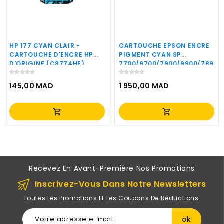
HP 177 CYAN CLAIR -
CARTOUCHE EPSON ENCRE
CARTOUCHE D'ENCRE HP
PIGMENT CYAN SP
D'ORIGINE (C8774HE)
7700/9700/7900/9900/7890/
(350ML)(C13T596200)
145,00 MAD
1 950,00 MAD
Prix
Prix
shopping_cart
shopping_cart
Recevez En Avant-Première Nos Promotions
Inscrivez-Vous Dans Notre Newsletters
Toutes Les Promotions Et Les Coupons De Réductions.