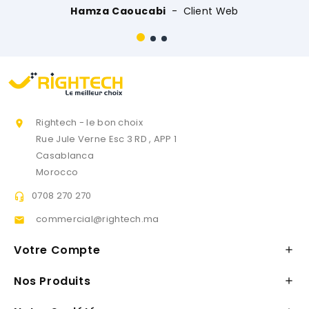
aoucabi
Client Web
Rightech - le bon choix

Rue Jule Verne Esc 3 RD , APP 1
Casablanca
Morocco
0708 270 270

commercial@rightech.ma

Votre Compte

Nos Produits
