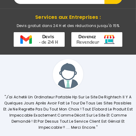
Services aux Entreprises :
Devis gratuit dans 24 H et des réductions jusqu'à 15%
 Portable Hp Sur Le Site De Rightech Il Y A
"Commerciale KHADIJA Sup
r Fait Le Tour De Tous Les Sites Possibles
Explique De Façon Concrè
out Mon Choix ! Tout D'abord Le Produit Est
Opérations. Société A L'
t Comme Décrit Sur Le Site Et Comme
s Tout Le Service Client Est Génial Et
le !! .... Merci Encore."
Ouissal 