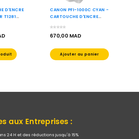
E D'ENCRE
CANON PFI-1000C CYAN -
EPSON
R T1281
CARTOUCHE D'ENCRE
CARTO
RABRITE ULTRA
CANON D'ORIGINE
EPSON
2814011)
(0547C001AA)
D'ORI
AD
670,00 MAD
444,
(C13T
Prix
Prix
roduit
Ajouter au panier
Aj
es aux Entreprises :
ans 24 H et des réductions jusqu'à 15%