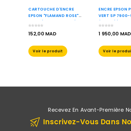
 DE 3
CARTOUCHE D'ENCRE
ENCRE EPSON 
CRE HP
EPSON "FLAMAND ROSE"
VERT SP 7900
)
CYAN (C13T08724010)
(350ML)(C13T
152,00 MAD
1 950,00 MA
Prix
Prix
Voir le produit
Voir le produ
Recevez En Avant-Première N
Inscrivez-Vous Dans No