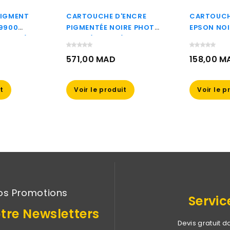
PIGMENT
CARTOUCHE D'ENCRE
CARTOUCH
-9900
PIGMENTÉE NOIRE PHOTO
EPSON NOI
596B00)
HP 38 (C9413A)
RENARD DU
INK (C13T1
D
571,00 MAD
158,00 M
Prix
Prix
it
Voir le produit
Voir le p
os Promotions
Servic
tre Newsletters
Devis gratuit d