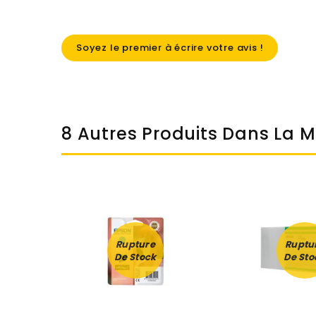
Soyez le premier à écrire votre avis !
8 Autres Produits Dans La 
Rupture
Ruptu
De Stock
De Sto