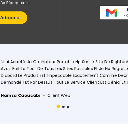
 De Réductions.
uelques Jours Après
 Tout Mon Choix ! Tout
Site Et Comme
! .... Merci Encore."