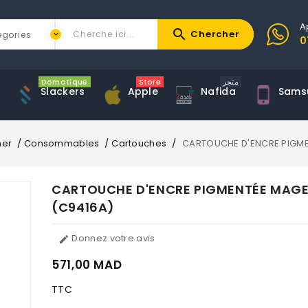
A
search
Chercher
0
Domotique
Store
متجر
Slackers
Apple
Nafida
Sams
ner
Consommables
Cartouches
CARTOUCHE D'ENCRE PIGME
CARTOUCHE D'ENCRE PIGMENTÉE MAGE
(C9416A)
Donnez votre avis

571,00 MAD
TTC