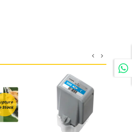
upture
e Stock