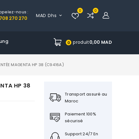
0
0
ppelez-nous :
MAD Dhs

708 270 270
ung
produit
0,00 MAD
0
NTÉE MAGENTA HP 38 (C9416A)
NTA HP 38
Transport assuré au
Maroc
Paiement 100%
sécurisé
Support 24/7 En