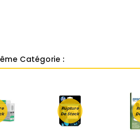
Même Catégorie :
re
Rupture
R
ck
De Stock
D