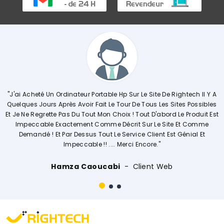
i Acheté Un Ordinateur Portable Hp Sur Le Site De Rightech Il Y A
"Com
ques Jours Après Avoir Fait Le Tour De Tous Les Sites Possibles
Exp
e Ne Regrette Pas Du Tout Mon Choix ! Tout D'abord Le Produit Est
Opé
mpeccable Exactement Comme Décrit Sur Le Site Et Comme
Demandé ! Et Par Dessus Tout Le Service Client Est Génial Et
Impeccable !! .... Merci Encore."
Hamza Caoucabi
Client Web