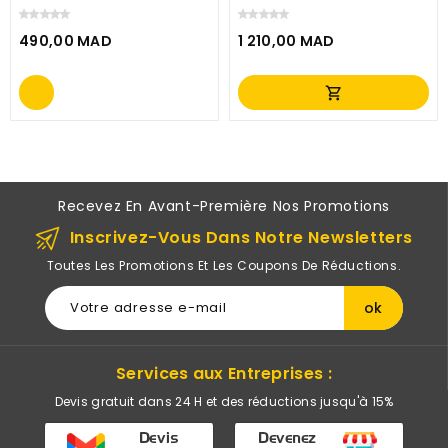
AZERTY (OS1-8ZA8015-
000)
490,00 MAD
1 210,00 MAD
Prix
Prix
shopping_cart
Recevez En Avant-Première Nos Promotions
Inscrivez-Vous Dans Notre Newsletters
Toutes Les Promotions Et Les Coupons De Réductions.
Services aux Entreprises :
Devis gratuit dans 24 H et des réductions jusqu'à 15%