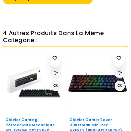
4 Autres Produits Dans La Même
Catégorie :
favorite_border
favorite_border
cached
cached
visibility
visibility
Clavier Gaming
Clavier Gamer Razer
Rétroéclairé Mécanique
Huntsman Mini Red -
MSI FORGE GK310 RED -
AZERTY (8886419346753)