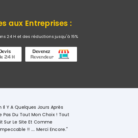
es aux Entreprises :
ans 24 H et des réductions jusqu'à 15%
ale KHADIJA Super Compétente Qui Aide, Conseille, Explique
 Le Déroulement Des Opérations. Société A L'écoute Des Cli
"
it
Client Web