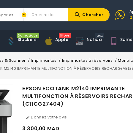
A
search
Chercher
0
Domotique
Store
متجر
Slackers
Apple
Nafida
Sams
es & Scanner
Imprimantes
Imprimantes à réservoirs
Monofo
 M2140 IMPRIMANTE MULTIFONCTION À RÉSERVOIRS RECHARGEABLE
EPSON ECOTANK M2140 IMPRIMANTE
MULTIFONCTION À RÉSERVOIRS RECHA
(C11CG27404)
Donnez votre avis

3 300,00 MAD