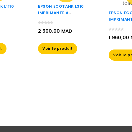
 L1110
EPSON ECOTANK L310
IMPRIMANTE À
EPSON EC
RÉSERVOIRS
IMPRIMAN
S
RECHARGEABLES
MONOCHR
D
2 500,00 MAD
(C11CE57402)
RÉSERVOI
1 960,00
RECHARGE
Prix
(C11CG96
Prix
it
Voir le produit
Voir le p