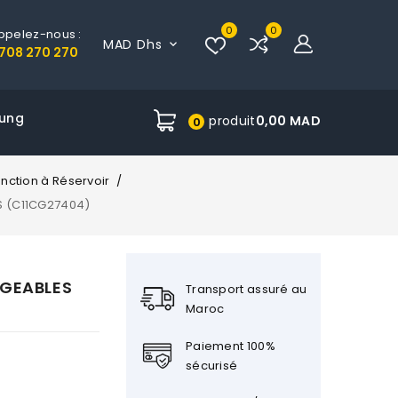
0
0
ppelez-nous :
MAD Dhs

708 270 270
ung
produit
0,00 MAD
0
nction à Réservoir
S (C11CG27404)
RGEABLES
Transport assuré au
Maroc
Paiement 100%
sécurisé