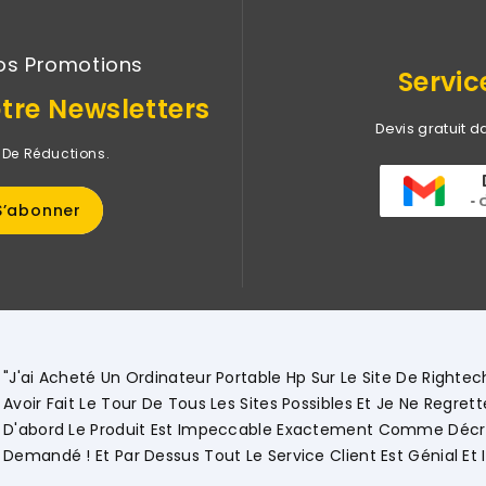
os Promotions
Servic
tre Newsletters
Devis gratuit d
 De Réductions.
"Commerci
Détaillée
Vivement.
Ouissal A