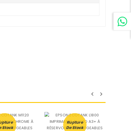
upture
Rupture
e Stock
De Stock