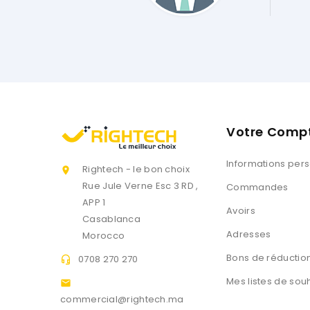
Votre Comp
Informations per
Rightech - le bon choix

Rue Jule Verne Esc 3 RD ,
Commandes
APP 1
Avoirs
Casablanca
Adresses
Morocco
Bons de réductio
0708 270 270

Mes listes de sou

commercial@rightech.ma