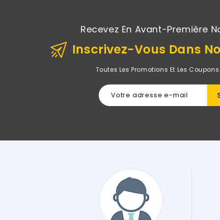
Recevez En Avant-Première N
Inscrivez-Vous Dans No
Toutes Les Promotions Et Les Coupons
te De Rightech Il Y A Quelques Jours Après
t Je Ne Regrette Pas Du Tout Mon Choix ! Tout
 Comme Décrit Sur Le Site Et Comme
t Génial Et Impeccable !! .... Merci Encore."