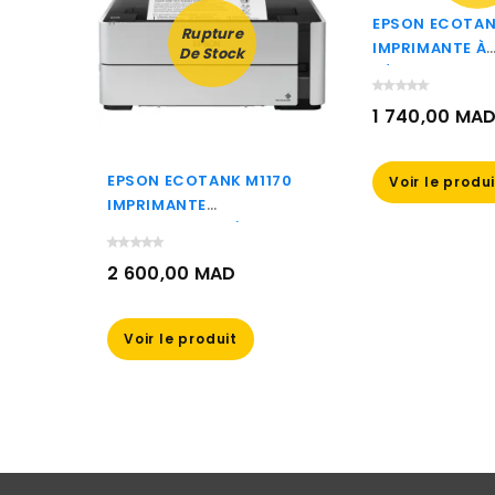
EPSON ECOTANK
Rupture
 M100
IMPRIMANTE À
De Stock
RÉSERVOIRS
RECHARGEABLE
1 740,00 MA
(C11CG89402)
Prix
EPSON ECOTANK M1170
Voir le produ
IMPRIMANTE
MONOCHROME À
RÉSERVOIRS
2 600,00 MAD
RECHARGEABLES
(C11CH44403)
Prix
Voir le produit