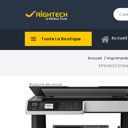
Accueil

Toute La Boutique
Accueil
Imprimant
EPSON ECOTANK
Rupture de stock