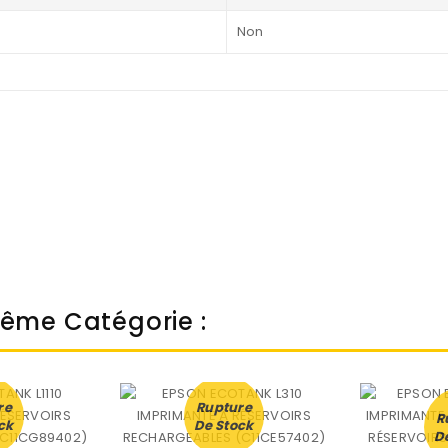
Non
Même Catégorie :
re
Rupture
R
ck
De Stock
D