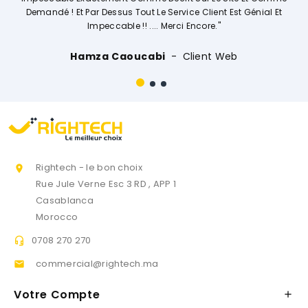
st Génial Et
Ouissal Ait
Client Web
eb
Rightech - le bon choix

Rue Jule Verne Esc 3 RD , APP 1
Casablanca
Morocco
0708 270 270

commercial@rightech.ma

Votre Compte
