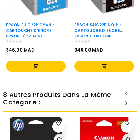
EPSON SJIC22P CYAN -
EPSON SJIC22P NOIR -
CARTOUCHE D'ENCRE
CARTOUCHE D'ENCRE
EPSON D'ORIGINE
EPSON D'ORIGINE
(C33S020602)
(C33S020601)
346,00 MAD
346,00 MAD
Prix
Prix
shopping_cart
shopping_cart
8 Autres Produits Dans La Même
Catégorie :
favorite_border
favorite_border
cached
cached