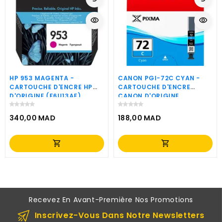
visibility
visibility
HP 953 MAGENTA -
CANON PGI-72C CYAN -
CARTOUCHE D'ENCRE HP
CARTOUCHE D'ENCRE
D'ORIGINE (F6U13AE)
CANON D'ORIGINE
(6404B001AA)
340,00 MAD
188,00 MAD
Prix
Prix
shopping_cart
shopping_cart
Recevez En Avant-Première Nos Promotions
Inscrivez-Vous Dans Notre Newsletters