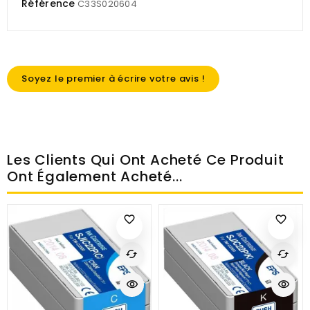
Référence
C33S020604
Soyez le premier à écrire votre avis !
Les Clients Qui Ont Acheté Ce Produit
Ont Également Acheté...
favorite_border
favorite_border
cached
cached
visibility
visibility