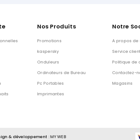
te
Nos Produits
Notre So
sonnelles
Promotions
A propos de
kaspersky
Service clien
Onduleurs
Politique de 
Ordinateurs de Bureau
Contactez-n
n
Pc Portables
Magasins
haits
Imprimantes
esign & développement :
MY WEB