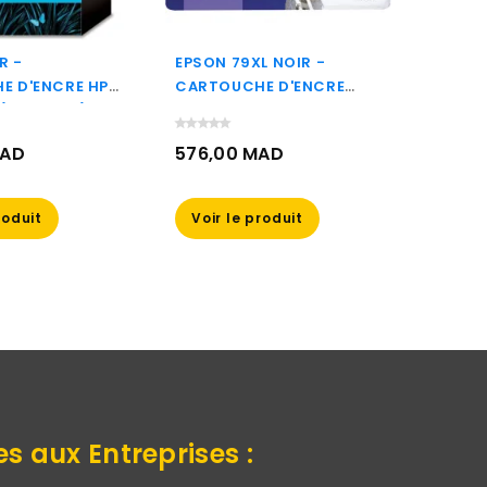
R -
EPSON 79XL NOIR -
HP 971
E D'ENCRE HP
CARTOUCHE D'ENCRE
CARTO
 (CC653AE)
EPSON "TOUR DE PISE"
GRAND
D'ORIGINE
D'ORI
MAD
576,00 MAD
160 
(C13T79014010)
Prix
Prix
roduit
Voir le produit
Voir
es aux Entreprises :