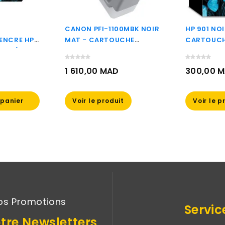
CANON PFI-1100MBK NOIR
HP 901 NOI
ENCRE HP
MAT - CARTOUCHE
CARTOUCH
77AE)
D'ENCRE CANON
D'ORIGINE
D'ORIGINE (0849C001AA)
1 610,00 MAD
300,00 
Prix
Prix
 panier
Voir le produit
Voir le p
os Promotions
Servic
tre Newsletters