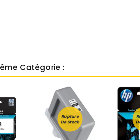
Même Catégorie :
Rupture
R
De Stock
D