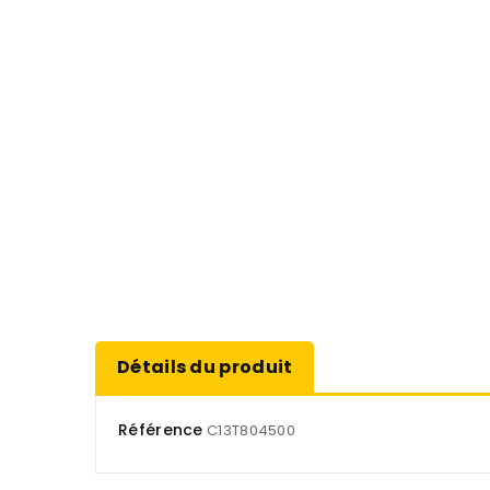
Détails du produit
Référence
C13T804500