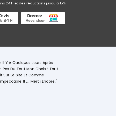
ans 24 H et des réductions jusqu'à 15%
Commerciale KHADIJA Super Compétente Qui Aide, Conseille, 
étaillée Le Déroulement Des Opérations. Société A L'écoute 
ivement."
uissal Ait
Client Web