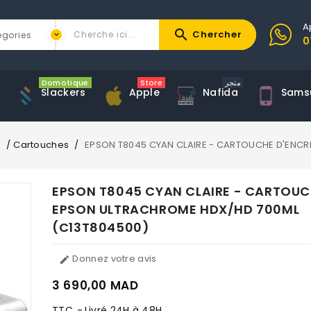
A
search
Chercher
0
Domotique
Store
متجر
Slackers
Apple
Nafida
Sams
s
Cartouches
EPSON T8045 CYAN CLAIRE - CARTOUCHE D'ENCR
EPSON T8045 CYAN CLAIRE - CARTOUC
EPSON ULTRACHROME HDX/HD 700ML
(C13T804500)
Donnez votre avis

3 690,00 MAD
TTC
Livré 24H à 48H