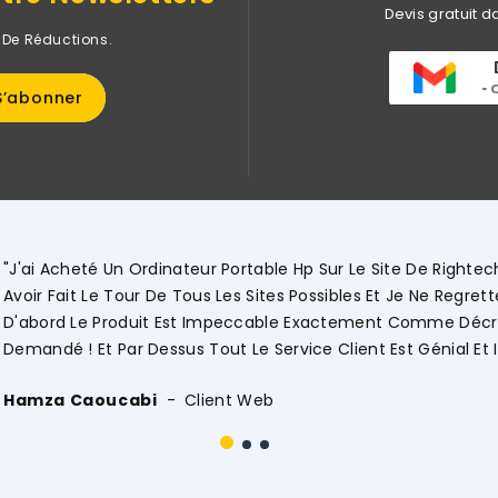
Devis gratuit d
 De Réductions.
"
D
V
O