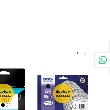
upture
Rupture
e Stock
De Stock