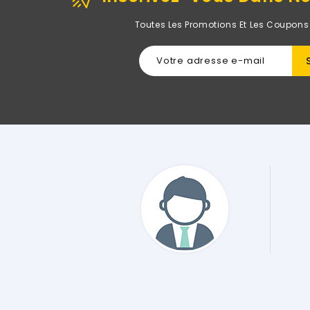
Toutes Les Promotions Et Les Coupons
Sur Le Site De Rightech Il Y A Quelques Jours Après
sibles Et Je Ne Regrette Pas Du Tout Mon Choix ! Tout
actement Comme Décrit Sur Le Site Et Comme
Client Est Génial Et Impeccable !! .... Merci Encore."