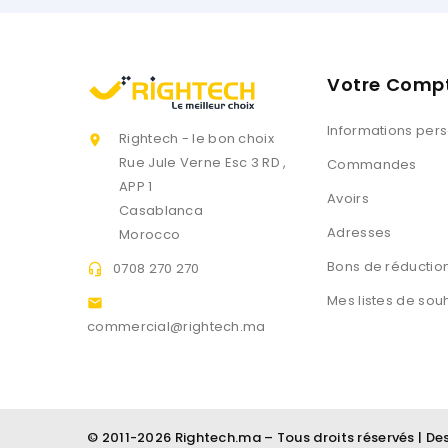
Votre Comp
Informations per
Rightech - le bon choix

Rue Jule Verne Esc 3 RD ,
Commandes
APP 1
Avoirs
Casablanca
Adresses
Morocco
Bons de réductio
0708 270 270

Mes listes de sou

commercial@rightech.ma
© 2011-2026 Rightech.ma – Tous droits réservés | D