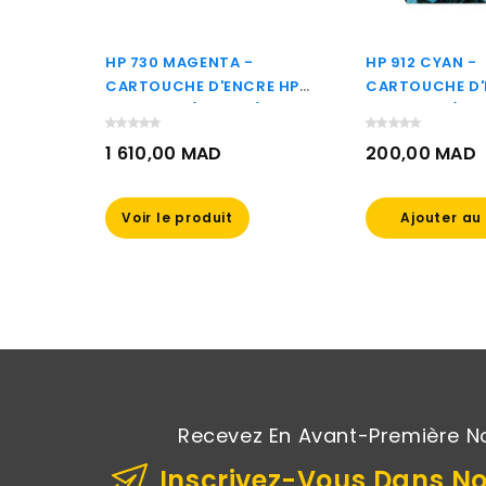
EUR -
HP 730 MAGENTA -
HP 912 CYAN -
RE
CARTOUCHE D'ENCRE HP
CARTOUCHE D'
D'ORIGINE (P2V63A)
D'ORIGINE (3YL
1 610,00 MAD
200,00 MAD
Prix
Prix
ier
Voir le produit
Ajouter au
Recevez En Avant-Première N
Inscrivez-Vous Dans No