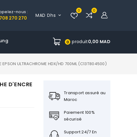
0
0
ppelez-nous :
MAD Dhs

708 270 270
ung
produit
0,00 MAD
0
E EPSON ULTRACHROME HDX/HD 700ML (C13T804500)
HE D'ENCRE
Transport assuré au
Maroc
Paiement 100%
sécurisé
Support 24/7 En