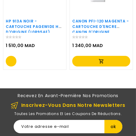
HP 913A NOIR -
CANON PFI-120 MAGENTA -
CARTOUCHE PAGEWIDE HP
CARTOUCHE D'ENCRE
D'ORIGINE (L0R95AE)
CANON D'ORIGINE
(2887C001AA)
1 510,00 MAD
1 340,00 MAD
Prix
Prix
shopping_cart
Recevez En Avant-Première Nos Promotions
Inscrivez-Vous Dans Notre Newsletters
Toutes Les Promotions Et Les Coupons De Réductions.