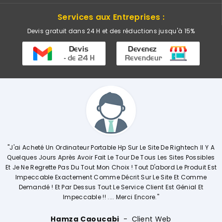
Services aux Entreprises :
Devis gratuit dans 24 H et des réductions jusqu'à 15%
able Hp Sur Le Site De Rightech Il Y A
"Commerciale KHADIJA Super Co
t Le Tour De Tous Les Sites Possibles
Explique De Façon Concrète Et
on Choix ! Tout D'abord Le Produit Est
Opérations. Société A L'écou
mme Décrit Sur Le Site Et Comme
Vivem
ut Le Service Client Est Génial Et
 .... Merci Encore."
Ouissal Ait
cabi
Client Web