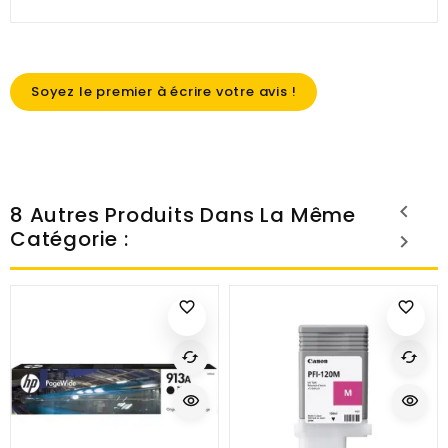
Soyez le premier à écrire votre avis !
8 Autres Produits Dans La Même
Catégorie :
favorite_border
favorite_border
cached
cached
visibility
visibility