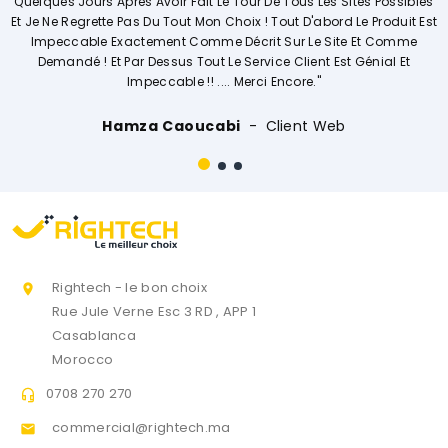
t Le Tour De Tous Les Sites Possibles
Explique De Façon Concrète Et
on Choix ! Tout D'abord Le Produit Est
Opérations. Société A L'écou
mme Décrit Sur Le Site Et Comme
Vivem
ut Le Service Client Est Génial Et
 .... Merci Encore."
Ouissal Ait
cabi
Client Web
Rightech - le bon choix

Rue Jule Verne Esc 3 RD , APP 1
Casablanca
Morocco
0708 270 270

commercial@rightech.ma
