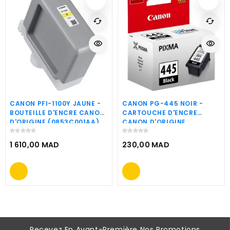
cached
cached
visibility
visibility
CANON PFI-1100Y JAUNE -
CANON PG-445 NOIR -
BOUTEILLE D'ENCRE CANON
CARTOUCHE D'ENCRE
D'ORIGINE (0853C001AA)
CANON D'ORIGINE
(8283B001AA)
1 610,00 MAD
230,00 MAD
Prix
Prix
Recevez En Avant-Première Nos Promotions