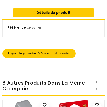
Détails du produit
Référence
CH564HE
Soyez le premier à écrire votre avis !
8 Autres Produits Dans La Même
Catégorie :
favorite_border
favorite_border