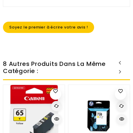
Soyez le premier à écrire votre avis !
8 Autres Produits Dans La Même
Catégorie :
favorite_border
favorite_border
cached
cached
visibility
visibility