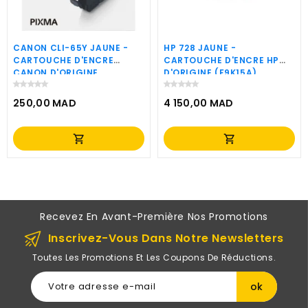
CANON CLI-65Y JAUNE -
HP 728 JAUNE -
CARTOUCHE D'ENCRE
CARTOUCHE D'ENCRE HP
CANON D'ORIGINE
D'ORIGINE (F9K15A)
(4218C001AA)
250,00 MAD
4 150,00 MAD
Prix
Prix
shopping_cart
shopping_cart
Recevez En Avant-Première Nos Promotions
Inscrivez-Vous Dans Notre Newsletters
Toutes Les Promotions Et Les Coupons De Réductions.