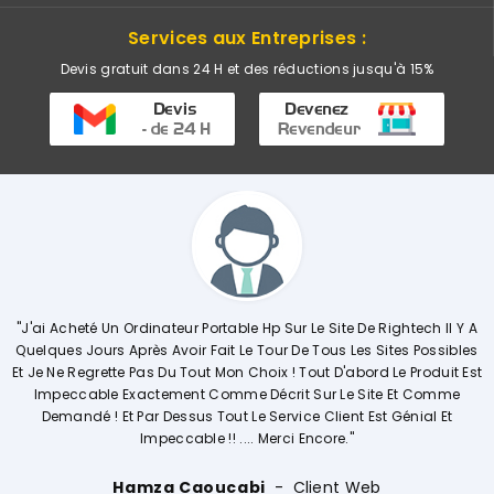
Services aux Entreprises :
Devis gratuit dans 24 H et des réductions jusqu'à 15%
le Hp Sur Le Site De Rightech Il Y A
"Commerciale KHADIJA Super Comp
Le Tour De Tous Les Sites Possibles
Explique De Façon Concrète Et D
 Choix ! Tout D'abord Le Produit Est
Opérations. Société A L'écoute
e Décrit Sur Le Site Et Comme
Vivemen
Le Service Client Est Génial Et
... Merci Encore."
Ouissal Ait
abi
Client Web