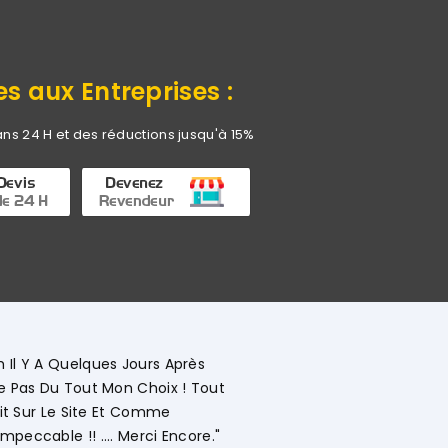
es aux Entreprises :
ans 24 H et des réductions jusqu'à 15%
urs Après
Choix ! Tout
omme
ci Encore."