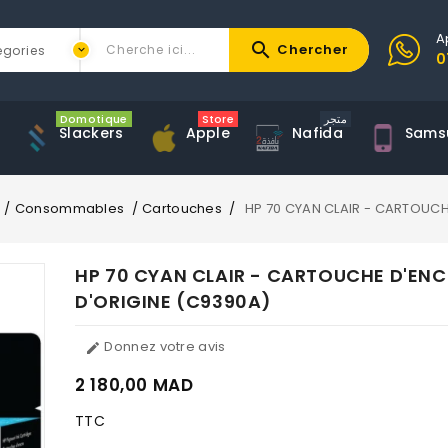
A
search
Chercher
0
Domotique
Store
متجر
Slackers
Apple
Nafida
Sams
Consommables
Cartouches
HP 70 CYAN CLAIR - CARTOUCH
HP 70 CYAN CLAIR - CARTOUCHE D'ENC
D'ORIGINE (C9390A)
Donnez votre avis

2 180,00 MAD
TTC