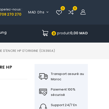
0
0
ppelez-nous :
MAD Dhs

708 270 270
ung
produit
0,00 MAD
0
E D'ENCRE HP D'ORIGINE (C9390A)
RE HP
Transport assuré au
Maroc
Paiement 100%
sécurisé
Support 24/7 En