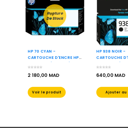
Rupture
De Stock
TO
HP 70 CYAN -
HP 938 NOIR -
E
CARTOUCHE D'ENCRE HP
CARTOUCHE D'
D'ORIGINE (C9452A)
D'ORIGINE (4S
/HD
2 180,00 MAD
640,00 MAD
0)
Prix
Prix
Voir le produit
Ajouter au