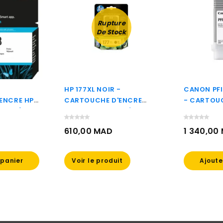
Rupture
De Stock
HP 177XL NOIR -
CANON PF
ENCRE HP
CARTOUCHE D'ENCRE
- CARTOU
6X8PE)
GRANDE CAPACITÉ HP
CANON D'
D'ORIGINE (C8719HE)
(2887C001
610,00 MAD
1 340,00
Prix
Prix
 panier
Voir le produit
Ajoute