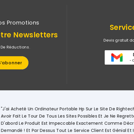
os Promotions
Servic
tre Newsletters
Devis gratuit d
 De Réductions.
inateur Portable Hp Sur Le Site De Rightech Il Y A Quelques Jo
De Tous Les Sites Possibles Et Je Ne Regrette Pas Du Tout Mon 
t Est Impeccable Exactement Comme Décrit Sur Le Site Et C
ssus Tout Le Service Client Est Génial Et Impeccable !! .... Mer