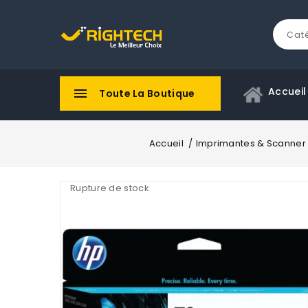
Accueil

Toute La Boutique
Accueil
Imprimantes & Scanner
Rupture de stock