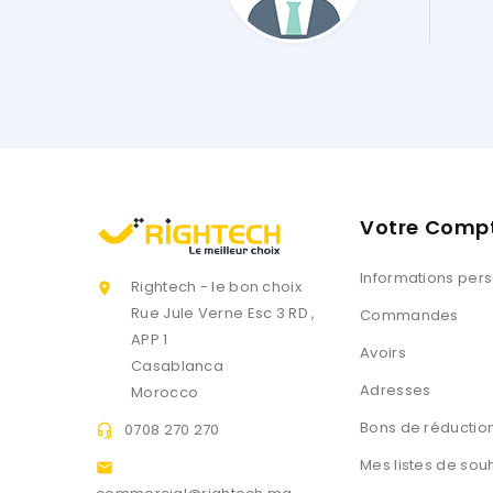
Hamza Caoucabi
Votre Comp
Informations per
Rightech - le bon choix

Rue Jule Verne Esc 3 RD ,
Commandes
APP 1
Avoirs
Casablanca
Adresses
Morocco
Bons de réductio
0708 270 270

Mes listes de sou
