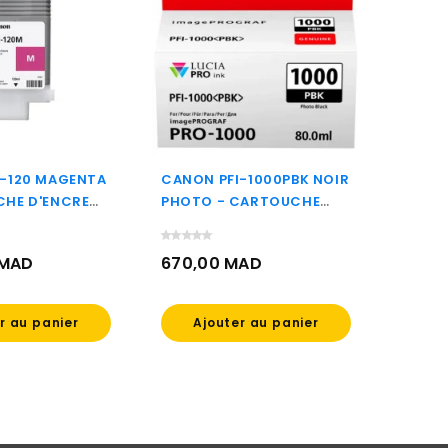
I-120 MAGENTA
CANON PFI-1000PBK NOIR
HP 91
CHE D'ENCRE
PHOTO - CARTOUCHE
CARTO
ORIGINE
D'ENCRE CANON
D'ORI
AA)
D'ORIGINE (0546C001AA)
 MAD
670,00 MAD
8 28
Prix
Prix
r au panier
Ajouter au panier
Voir