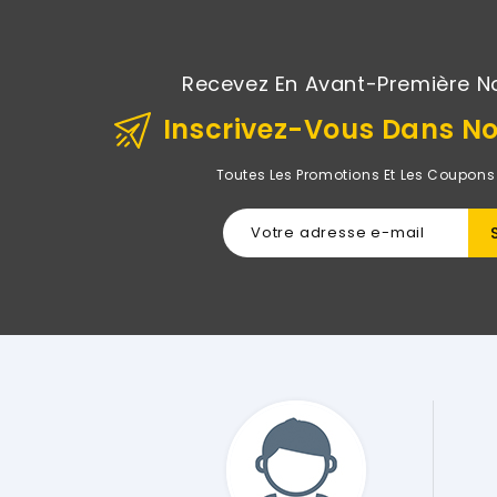
Recevez En Avant-Première N
Inscrivez-Vous Dans No
Toutes Les Promotions Et Les Coupons
"J'ai Acheté Un Ord
Avoir Fait Le Tour 
D'abord Le Produi
Demandé ! Et Par De