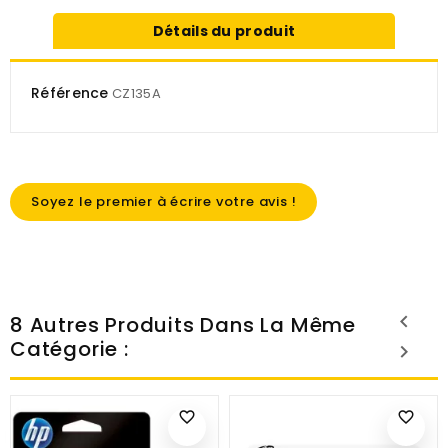
Détails du produit
Référence
CZ135A
Soyez le premier à écrire votre avis !
8 Autres Produits Dans La Même
Catégorie :
favorite_border
favorite_border