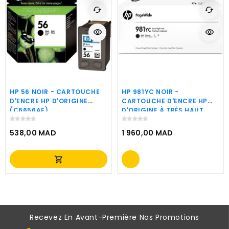
cached
cached
visibility
visibility
HP 56 NOIR - CARTOUCHE
HP 981YC NOIR -
D'ENCRE HP D'ORIGINE
CARTOUCHE D'ENCRE HP
(C6656AE)
D'ORIGINE À TRÈS HAUT
RENDEMENT (L0R20YC)
538,00 MAD
1 960,00 MAD
Prix
Prix
shopping_cart
Recevez En Avant-Première Nos Promotions