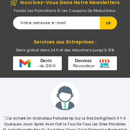
Inscrivez-Vous Dans Notre Newsletters
Toutes Les Promotions Et Les Coupons De Réductions.
Services aux Entreprises :
Devis gratuit dans 24 H et des réductions jusqu'à 15%
le Hp Sur Le Site De Rightech Il Y A
"Commerciale KHADIJA Super Comp
Le Tour De Tous Les Sites Possibles
Explique De Façon Concrète Et D
 Choix ! Tout D'abord Le Produit Est
Opérations. Société A L'écoute