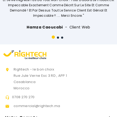
e Décrit Sur Le Site Et Comme
Vivemen
Le Service Client Est Génial Et
... Merci Encore."
Ouissal Ait
abi
Client Web
Rightech - le bon choix

Rue Jule Verne Esc 3 RD , APP 1
Casablanca
Morocco
0708 270 270

commercial@rightech.ma
