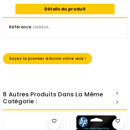
Détails du produit
Référence
CM993A
Soyez le premier à écrire votre avis !
8 Autres Produits Dans La Même
Catégorie :
favorite_border
favorite_border