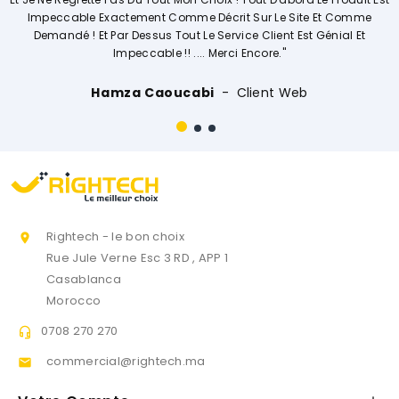
e Décrit Sur Le Site Et Comme
Vivemen
Le Service Client Est Génial Et
... Merci Encore."
Ouissal Ait
abi
Client Web
Rightech - le bon choix

Rue Jule Verne Esc 3 RD , APP 1
Casablanca
Morocco
0708 270 270

commercial@rightech.ma
