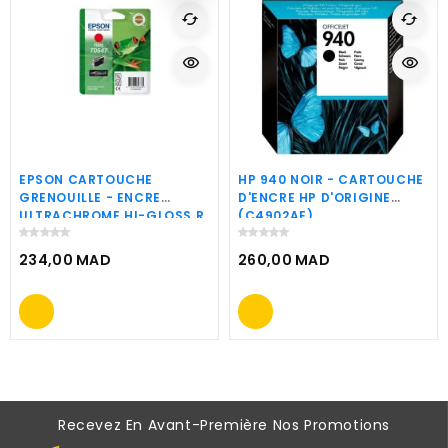
cached
cached
visibility
visibility
EPSON CARTOUCHE
HP 940 NOIR - CARTOUCHE
GRENOUILLE - ENCRE
D'ENCRE HP D'ORIGINE
ULTRACHROME HI-GLOSS R
(C4902AE)
(C13T05474010)
234,00 MAD
260,00 MAD
Prix
Prix
Recevez En Avant-Première Nos Promotions