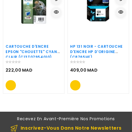
visibility
visibility
CARTOUCHE D'ENCRE
HP 131 NOIR - CARTOUCHE
EPSON "CHOUETTE" CYAN
D'ENCRE HP D'ORIGINE
CLAIR (C13T07954010)
(C8765HE)
222,00 MAD
409,00 MAD
Prix
Prix
Recevez En Avant-Première Nos Promotions
Inscrivez-Vous Dans Notre Newsletters