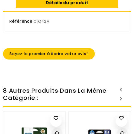
Détails du produit
Référence
C1Q42A
Soyez le premier à écrire votre avis !
8 Autres Produits Dans La Même
Catégorie :
favorite_border
favorite_border
cached
cached