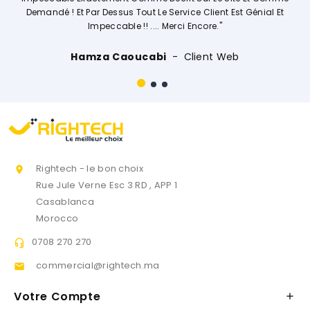
Tout Le Service Client Est Génial Et
 !! .... Merci Encore."
Ouissal Ai
oucabi
Client Web
Rightech - le bon choix

Rue Jule Verne Esc 3 RD , APP 1
Casablanca
Morocco
0708 270 270

commercial@rightech.ma

Votre Compte
