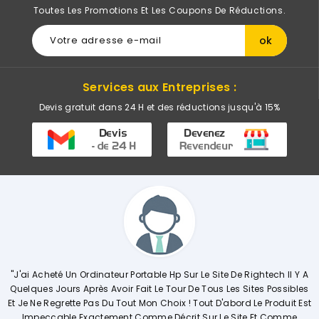
Toutes Les Promotions Et Les Coupons De Réductions.
Services aux Entreprises :
Devis gratuit dans 24 H et des réductions jusqu'à 15%
ortable Hp Sur Le Site De Rightech Il Y A
"Commerciale KHADIJA Super
ait Le Tour De Tous Les Sites Possibles
Explique De Façon Concrète
 Mon Choix ! Tout D'abord Le Produit Est
Opérations. Société A L'éc
Comme Décrit Sur Le Site Et Comme
Vi