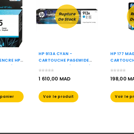
Rupture
R
De Stock
D
HP 913A CYAN -
HP 177 MA
ENCRE HP
CARTOUCHE PAGEWIDE
CARTOUCH
P20AE)
HP D'ORIGINE (F6T77AE)
D'ORIGINE
1 610,00 MAD
198,00 M
Prix
Prix
 panier
Voir le produit
Voir le p