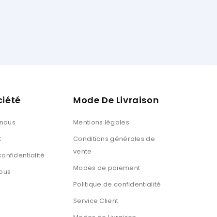
Ouissal Ait
Client Web
ciété
Mode De Livraison
 nous
Mentions légales
t
Conditions générales de
vente
confidentialité
Modes de paiement
ous
Politique de confidentialité
Service Client