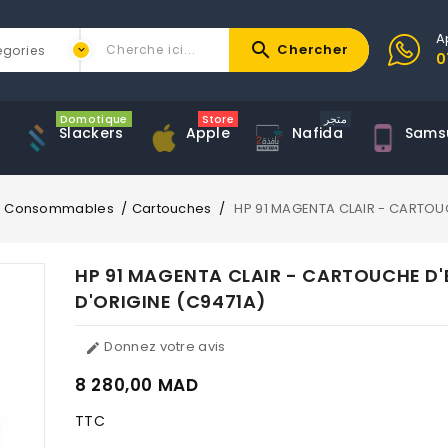
A
search
Chercher
0
Domotique
Store
متجر
Slackers
Apple
Nafida
Sams
Consommables
Cartouches
HP 91 MAGENTA CLAIR - CARTOU
HP 91 MAGENTA CLAIR - CARTOUCHE D'
D'ORIGINE (C9471A)
Donnez votre avis

8 280,00 MAD
TTC