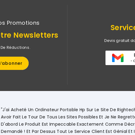
os Promotions
Servic
tre Newsletters
Devis gratuit d
 De Réductions.
rs Après
hoix ! Tout
mme
i Encore."