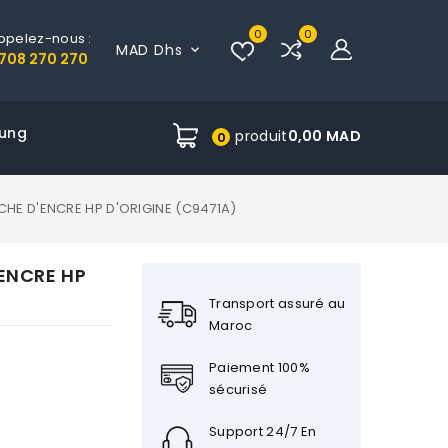
0
0
ppelez-nous :
MAD Dhs

708 270 270
ung
produit
0,00 MAD
0
CHE D'ENCRE HP D'ORIGINE (C9471A)
ENCRE HP
Transport assuré au
Maroc
Paiement 100%
sécurisé
Support 24/7 En