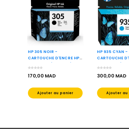
 DE 3
HP 305 NOIR -
HP 935 CYAN -
CRE HP
CARTOUCHE D'ENCRE HP
CARTOUCHE D'
)
D'ORIGINE (3YM61AE)
D'ORIGINE (C2
170,00 MAD
300,00 MAD
Prix
Prix
Ajouter au panier
Ajouter au