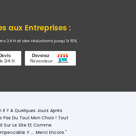
es aux Entreprises :
ans 24 H et des réductions jusqu'à 15%
"Commerciale KHADIJA Super Compétente Qui
Détaillée Le Déroulement Des Opérations. S
Vivement."