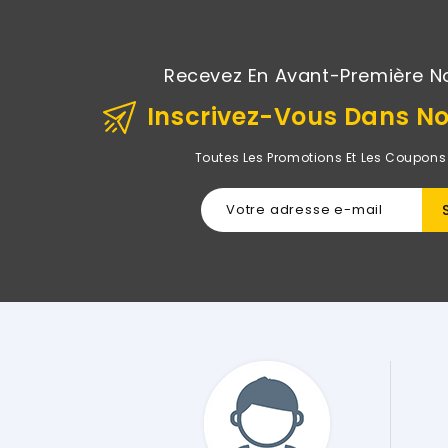
Recevez En Avant-Première N
Inscrivez-Vous Dans No
Toutes Les Promotions Et Les Coupons
nateur Portable Hp Sur Le Site De Rightech Il Y A Quelques Jou
e Tous Les Sites Possibles Et Je Ne Regrette Pas Du Tout Mon C
 Est Impeccable Exactement Comme Décrit Sur Le Site Et Co
us Tout Le Service Client Est Génial Et Impeccable !! .... Merc