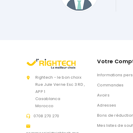
Client Web
Votre Comp
Informations per
Rightech - le bon choix

Rue Jule Verne Esc 3 RD ,
Commandes
APP 1
Avoirs
Casablanca
Adresses
Morocco
Bons de réductio
0708 270 270

Mes listes de sou
