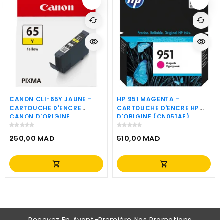
cached
cached
visibility
visibility
CANON CLI-65Y JAUNE -
HP 951 MAGENTA -
CARTOUCHE D'ENCRE
CARTOUCHE D'ENCRE HP
CANON D'ORIGINE
D'ORIGINE (CN051AE)
(4218C001AA)
250,00 MAD
510,00 MAD
Prix
Prix
shopping_cart
shopping_cart
Recevez En Avant-Première Nos Promotions