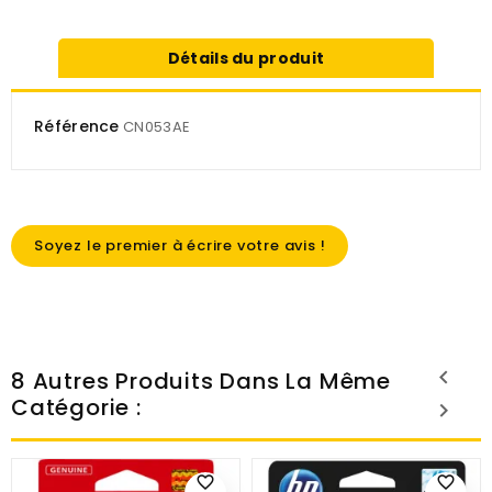
Détails du produit
Référence
CN053AE
Soyez le premier à écrire votre avis !
8 Autres Produits Dans La Même
Catégorie :
favorite_border
favorite_border