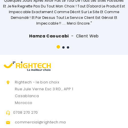
r Fait Le Tour De Tous Les Sites Possibles
Explique De Façon Concrè
out Mon Choix ! Tout D'abord Le Produit Est
Opérations. Société A L'
t Comme Décrit Sur Le Site Et Comme
s Tout Le Service Client Est Génial Et
le !! .... Merci Encore."
Ouissal 
aoucabi
Client Web
Rightech - le bon choix

Rue Jule Verne Esc 3 RD , APP 1
Casablanca
Morocco
0708 270 270

commercial@rightech.ma
