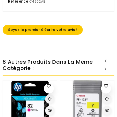
Référence
C4902AE
Soyez le premier à écrire votre avis !
8 Autres Produits Dans La Même
Catégorie :
favorite_border
favorite_border
cached
cached
visibility
visibility