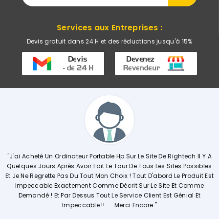
Services aux Entreprises :
Devis gratuit dans 24 H et des réductions jusqu'à 15%
able Hp Sur Le Site De Rightech Il Y A
"Commerciale KHADIJA Super Co
t Le Tour De Tous Les Sites Possibles
Explique De Façon Concrète Et
on Choix ! Tout D'abord Le Produit Est
Opérations. Société A L'écou
mme Décrit Sur Le Site Et Comme
Vivem
ut Le Service Client Est Génial Et
 .... Merci Encore."
Ouissal Ait