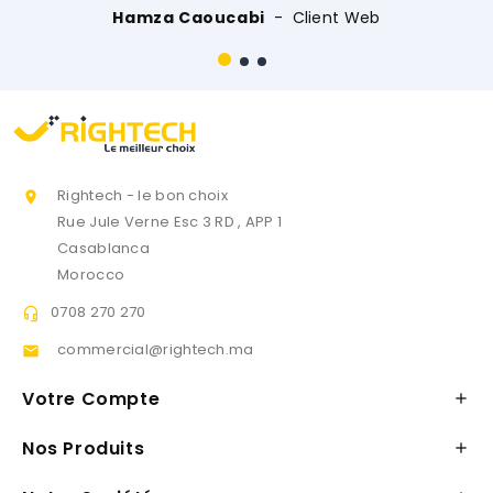
cabi
Client Web
Rightech - le bon choix

Rue Jule Verne Esc 3 RD , APP 1
Casablanca
Morocco
0708 270 270

commercial@rightech.ma

Votre Compte

Nos Produits
