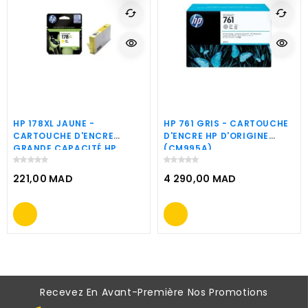
cached
cached
visibility
visibility
HP 178XL JAUNE -
HP 761 GRIS - CARTOUCHE
CARTOUCHE D'ENCRE
D'ENCRE HP D'ORIGINE
GRANDE CAPACITÉ HP
(CM995A)
D'ORIGINE (CB325HE)
221,00 MAD
4 290,00 MAD
Prix
Prix
Recevez En Avant-Première Nos Promotions