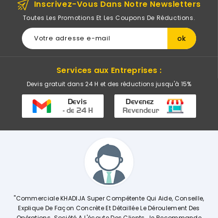
Inscrivez-Vous Dans Notre Newsletters
Toutes Les Promotions Et Les Coupons De Réductions.
Services aux Entreprises :
Devis gratuit dans 24 H et des réductions jusqu'à 15%
A
"Commerciale KHADIJA Super Compétente Qui Aide, Conseille,
s
Explique De Façon Concrète Et Détaillée Le Déroulement Des
st
Opérations. Société A L'écoute Des Clients, Je Recommande
F