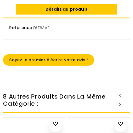
Détails du produit
Référence
F6T83AE
Soyez le premier à écrire votre avis !
8 Autres Produits Dans La Même
Catégorie :
favorite_border
favorite_border