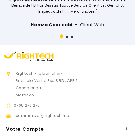
s Tout Le Service Client Est Génial Et
le !! .... Merci Encore."
Ouissal 
aoucabi
Client Web
Rightech - le bon choix

Rue Jule Verne Esc 3 RD , APP 1
Casablanca
Morocco
0708 270 270

commercial@rightech.ma

Votre Compte
