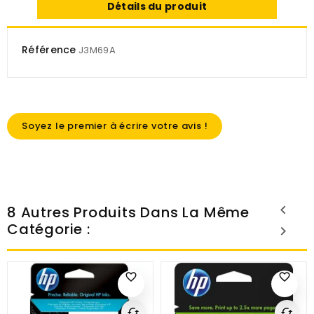
Détails du produit
Référence
J3M69A
Soyez le premier à écrire votre avis !
8 Autres Produits Dans La Même
Catégorie :
favorite_border
favorite_border
cached
cached