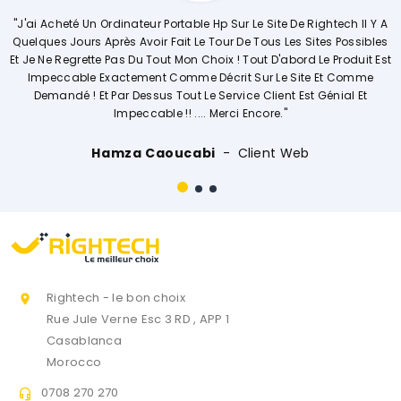
e Site De Rightech Il Y A
"Commerciale KHADIJA Super Compétente Qu
 Tous Les Sites Possibles
Explique De Façon Concrète Et Détaillée L
out D'abord Le Produit Est
Opérations. Société A L'écoute Des Clien
Sur Le Site Et Comme
Vivement."
 Client Est Génial Et
ncore."
Ouissal Ait
Client 
ient Web
Rightech - le bon choix

Rue Jule Verne Esc 3 RD , APP 1
Casablanca
Morocco
0708 270 270
