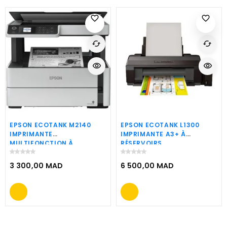
favorite_border
favorite_border
cached
cached
visibility
visibility
EPSON ECOTANK M2140
EPSON ECOTANK L1300
IMPRIMANTE
IMPRIMANTE A3+ À
MULTIFONCTION À
RÉSERVOIRS
RÉSERVOIRS
RECHARGEABLES
RECHARGEABLES
(C11CD81403)
3 300,00 MAD
6 500,00 MAD
(C11CG27404)
Prix
Prix