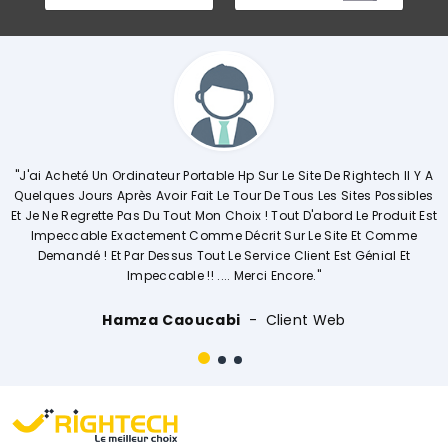
te De Rightech Il Y A
"Commerciale KHADIJA Super Compétente Qui Ai
 Les Sites Possibles
Explique De Façon Concrète Et Détaillée Le Dé
'abord Le Produit Est
Opérations. Société A L'écoute Des Clients, 
Le Site Et Comme
Vivement."
nt Est Génial Et
."
Ouissal Ait
Client Web
t Web