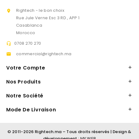
Rightech - le bon choix

Rue Jule Verne Esc 3 RD , APP 1
Casablanca
Morocco
0708 270 270

commercial@rightech.ma

Votre Compte

Nos Produits

Notre Société

Mode De Livraison

© 2011-2026 Rightech.ma – Tous droits réservés | Design &
développement :
MY WEB