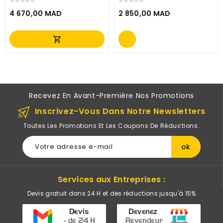
(3G632A)
TÉLÉPHONIQUE (FAX2845)
4 670,00 MAD
2 850,00 MAD
Prix
Prix
shopping_cart
Recevez En Avant-Première Nos Promotions
Inscrivez-Vous Dans Notre Newsletters
Toutes Les Promotions Et Les Coupons De Réductions.
Services aux Entreprises :
Devis gratuit dans 24 H et des réductions jusqu'à 15%