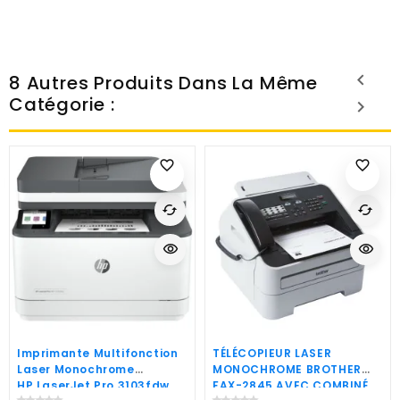
8 Autres Produits Dans La Même
Catégorie :
favorite_border
favorite_border
cached
cached
visibility
visibility
Imprimante Multifonction
TÉLÉCOPIEUR LASER
Laser Monochrome
MONOCHROME BROTHER
HP LaserJet Pro 3103fdw
FAX-2845 AVEC COMBINÉ