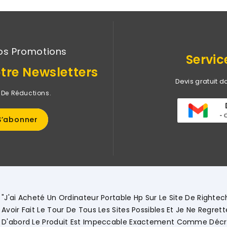
os Promotions
Servic
tre Newsletters
Devis gratuit d
 De Réductions.
"
D
V