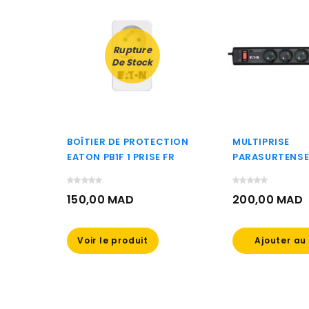
Rupture
De Stock
BOÎTIER DE PROTECTION
MULTIPRISE
RREST
EATON PB1F 1 PRISE FR
PARASURTENSE
FR)
PROTECTION S
(PS6F)
150,00 MAD
200,00 MAD
Prix
Prix
Voir le produit
Ajouter au