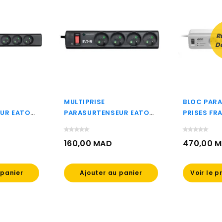
R
D
MULTIPRISE
BLOC PARA
UR EATON
PARASURTENSEUR EATON
PRISES FR
TRIP
PROTECTION STRIP
AVEC 2 PO
(PS4F)
CHARGEME
160,00 MAD
470,00 
(PM5U-FR
Prix
Prix
 panier
Ajouter au panier
Voir le p