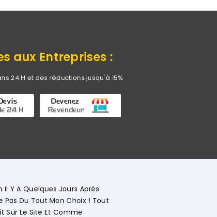
es aux Entreprises :
ans 24 H et des réductions jusqu'à 15%
Commerciale KHADIJA Super Compétente Qui Aide, Conseille, 
étaillée Le Déroulement Des Opérations. Société A L'écoute 
ivement."