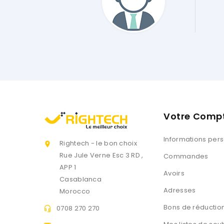
Client Est Génial Et Impeccable !! .... Merci Encore."
Votre Comp
Informations per
Rightech - le bon choix

Rue Jule Verne Esc 3 RD ,
Commandes
APP 1
Avoirs
Casablanca
Adresses
Morocco
Bons de réductio
0708 270 270
