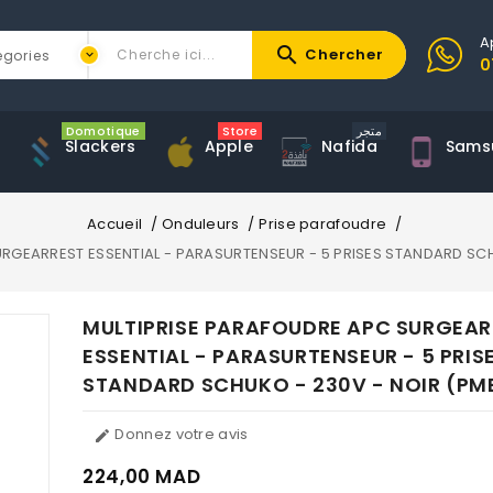
A
search
Chercher
0
Domotique
Store
متجر
Slackers
Apple
Nafida
Sams
Accueil
Onduleurs
Prise parafoudre
RGEARREST ESSENTIAL - PARASURTENSEUR - 5 PRISES STANDARD SC
MULTIPRISE PARAFOUDRE APC SURGEAR
ESSENTIAL - PARASURTENSEUR - 5 PRIS
STANDARD SCHUKO - 230V - NOIR (P
Donnez votre avis

224,00 MAD