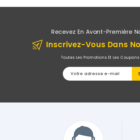
Recevez En Avant-Première N
Inscrivez-Vous Dans No
Toutes Les Promotions Et Les Coupons
Sur Le Site De Rightech Il Y A Quelques Jours Après
sibles Et Je Ne Regrette Pas Du Tout Mon Choix ! Tout
actement Comme Décrit Sur Le Site Et Comme