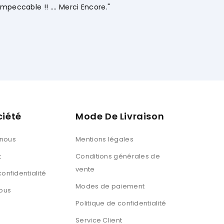
uissal Ait
Client Web
ciété
Mode De Livraison
 nous
Mentions légales
t
Conditions générales de
vente
confidentialité
Modes de paiement
ous
Politique de confidentialité
Service Client