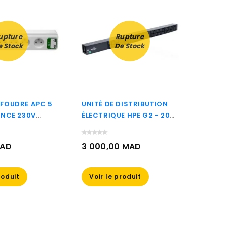
upture
Rupture
e Stock
De Stock
FOUDRE APC 5
UNITÉ DE DISTRIBUTION
BOÎTI
ANCE 230V
ÉLECTRIQUE HPE G2 - 20
EATON 
RTS DE
PRISES C13 + 2 PRISES C19
NT USB
(P9Q38A)
MAD
3 000,00 MAD
430,
)
Prix
Prix
roduit
Voir le produit
Voir