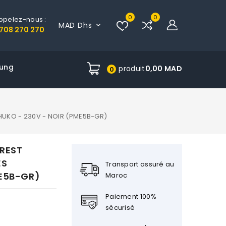
0
0
ppelez-nous :
MAD Dhs

708 270 270
ung
produit
0,00 MAD
0
HUKO - 230V - NOIR (PME5B-GR)
REST
ES
Transport assuré au
ME5B-GR)
Maroc
Paiement 100%
sécurisé