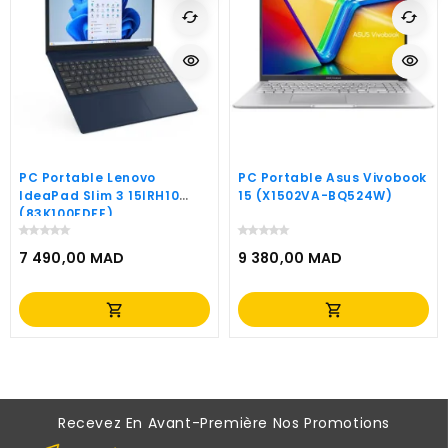
cached
cached
visibility
visibility
PC Portable Lenovo
PC Portable Asus Vivobook
IdeaPad Slim 3 15IRH10
15 (X1502VA-BQ524W)
(83K100FDFE)
7 490,00 MAD
9 380,00 MAD
Prix
Prix
shopping_cart
shopping_cart
Recevez En Avant-Première Nos Promotions