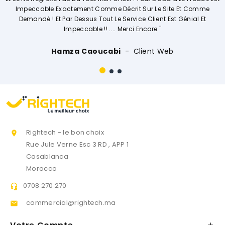
e Décrit Sur Le Site Et Comme
Vivemen
Le Service Client Est Génial Et
... Merci Encore."
Ouissal Ait
abi
Client Web
Rightech - le bon choix

Rue Jule Verne Esc 3 RD , APP 1
Casablanca
Morocco
0708 270 270

commercial@rightech.ma
