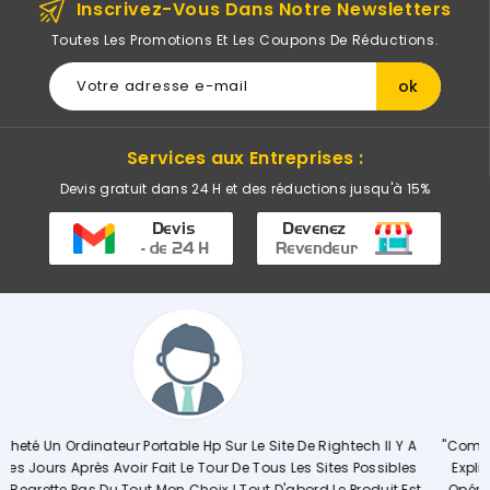
Inscrivez-Vous Dans Notre Newsletters
Toutes Les Promotions Et Les Coupons De Réductions.
Services aux Entreprises :
Devis gratuit dans 24 H et des réductions jusqu'à 15%
tech Il Y A
"Commerciale KHADIJA Super Compétente Qui Aide, Conse
s Possibles
Explique De Façon Concrète Et Détaillée Le Déroulement
 Produit Est
Opérations. Société A L'écoute Des Clients, Je Recomm