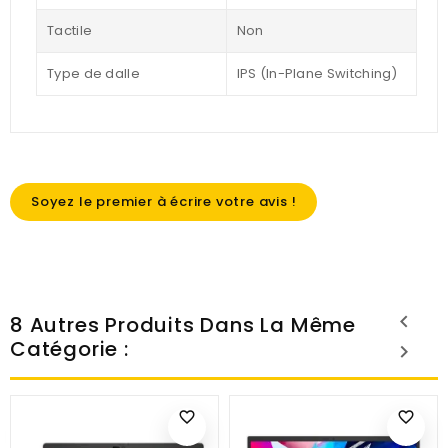
Tactile
Non
Type de dalle
IPS (In-Plane Switching)
Soyez le premier à écrire votre avis !
8 Autres Produits Dans La Même
Catégorie :
favorite_border
favorite_border