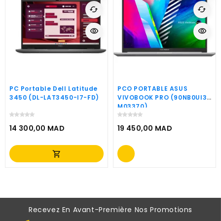
cached
cached
visibility
visibility
PC Portable Dell Latitude
PCO PORTABLE ASUS
3450 (DL-LAT3450-I7-FD)
VIVOBOOK PRO (90NB0UI3-
M03370)
14 300,00 MAD
19 450,00 MAD
Prix
Prix
shopping_cart
Recevez En Avant-Première Nos Promotions