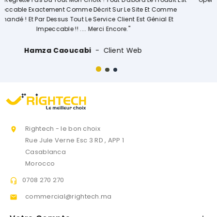
t Comme
Vivement."
nial Et
Ouissal Ait
Client Web
Rightech - le bon choix

Rue Jule Verne Esc 3 RD , APP 1
Casablanca
Morocco
0708 270 270

commercial@rightech.ma
