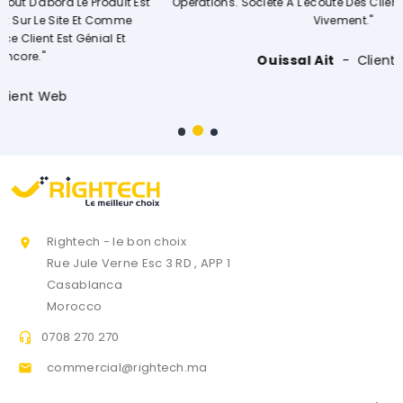
 Est
Opérations. Société A L'écoute Des Clients, Je Recommande
e
Vivement."
Ouissal Ait
Client Web
Rightech - le bon choix

Rue Jule Verne Esc 3 RD , APP 1
Casablanca
Morocco
0708 270 270

commercial@rightech.ma
