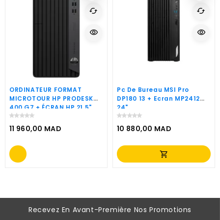
cached
cached
visibility
visibility
ORDINATEUR FORMAT
Pc De Bureau MSI Pro
MICROTOUR HP PRODESK
DP180 13 + Ecran MP2412
400 G7 + ÉCRAN HP 21,5"
24"
(4M8Y2EA)
11 960,00 MAD
10 880,00 MAD
Prix
Prix
shopping_cart
Recevez En Avant-Première Nos Promotions