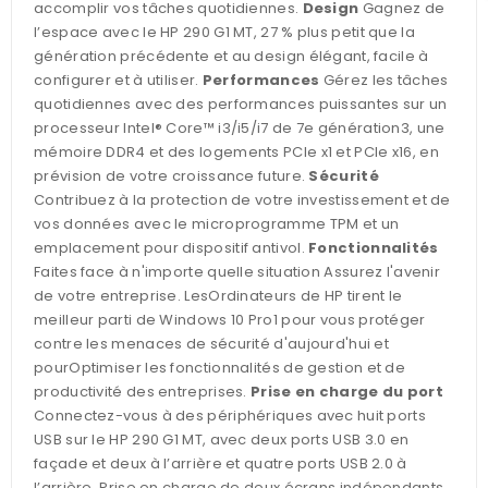
accomplir vos tâches quotidiennes.
Design
Gagnez de
l’espace avec le HP 290 G1 MT, 27 % plus petit que la
génération précédente et au design élégant, facile à
configurer et à utiliser.
Performances
Gérez les tâches
quotidiennes avec des performances puissantes sur un
processeur Intel® Core™ i3/i5/i7 de 7e génération3, une
mémoire DDR4 et des logements PCIe x1 et PCIe x16, en
prévision de votre croissance future.
Sécurité
Contribuez à la protection de votre investissement et de
vos données avec le microprogramme TPM et un
emplacement pour dispositif antivol.
Fonctionnalités
Faites face à n'importe quelle situation Assurez l'avenir
de votre entreprise. LesOrdinateurs de HP tirent le
meilleur parti de Windows 10 Pro1 pour vous protéger
contre les menaces de sécurité d'aujourd'hui et
pourOptimiser les fonctionnalités de gestion et de
productivité des entreprises.
Prise en charge du port
Connectez-vous à des périphériques avec huit ports
USB sur le HP 290 G1 MT, avec deux ports USB 3.0 en
façade et deux à l’arrière et quatre ports USB 2.0 à
l’arrière. Prise en charge de deux écrans indépendants