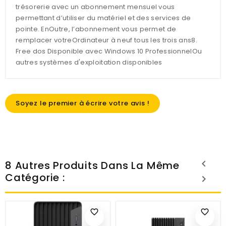
trésorerie avec un abonnement mensuel vous
permettant d’utiliser du matériel et des services de
pointe. EnOutre, l’abonnement vous permet de
remplacer votreOrdinateur à neuf tous les trois ans8.
Free dos Disponible avec Windows 10 ProfessionnelOu
autres systèmes d'exploitation disponibles
Soyez le premier à écrire votre avis !
8 Autres Produits Dans La Même
Catégorie :
favorite_border
favorite_border