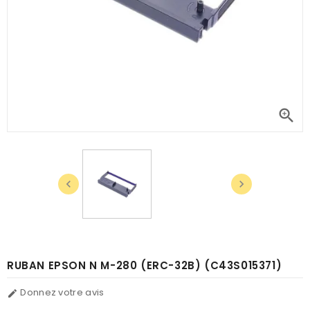



RUBAN EPSON N M-280 (ERC-32B) (C43S015371)
Donnez votre avis
