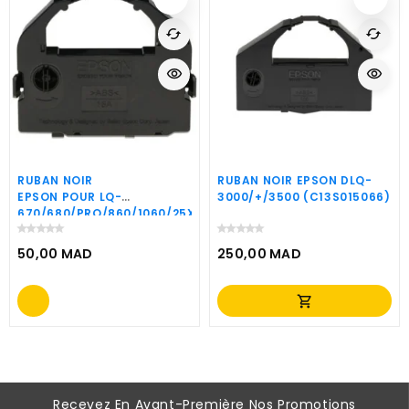
cached
cached
visibility
visibility
RUBAN NOIR
RUBAN NOIR EPSON DLQ-
EPSON POUR LQ-
3000/+/3500 (C13S015066)
670/680/PRO/860/1060/25XX
(C13S015262)
50,00 MAD
250,00 MAD
Prix
Prix
shopping_cart
Recevez En Avant-Première Nos Promotions