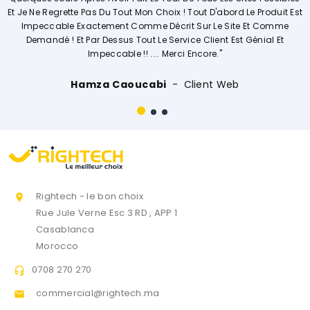
out Mon Choix ! Tout D'abord Le Produit Est
Opérations. Société A L'
t Comme Décrit Sur Le Site Et Comme
s Tout Le Service Client Est Génial Et
le !! .... Merci Encore."
Ouissal 
aoucabi
Client Web
Rightech - le bon choix

Rue Jule Verne Esc 3 RD , APP 1
Casablanca
Morocco
0708 270 270

commercial@rightech.ma
