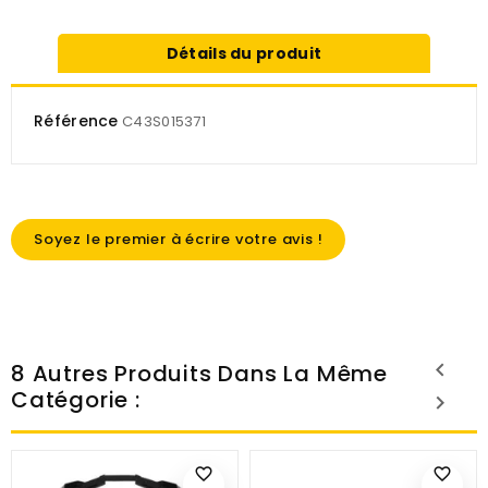
Détails du produit
Référence
C43S015371
Soyez le premier à écrire votre avis !
8 Autres Produits Dans La Même
Catégorie :
favorite_border
favorite_border