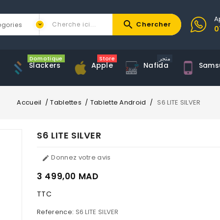
A
search
Chercher
0
Domotique
Store
متجر
Slackers
Apple
Nafida
Sams
Accueil
Tablettes
Tablette Android
S6 LITE SILVER
S6 LITE SILVER
Donnez votre avis

3 499,00 MAD
TTC
Reference:
S6 LITE SILVER