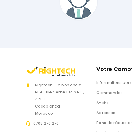
 Service Client Est Génial Et Impeccable !! .... Merci Encore."
Web
Votre Comp
Informations per
Rightech - le bon choix

Rue Jule Verne Esc 3 RD ,
Commandes
APP 1
Avoirs
Casablanca
Adresses
Morocco
Bons de réductio
0708 270 270
