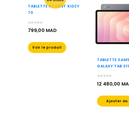
TABLETTE ACCENT KIDZY
70
799,00 MAD
Prix
Voir le produit
G
TABLETTE SAM
 4G
GALAXY TAB S11
/ 512GO)
12 480,00 M
Prix
Ajouter au