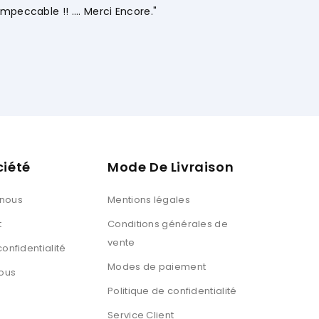
Ouissal Ait
Client Web
ciété
Mode De Livraison
 nous
Mentions légales
t
Conditions générales de
vente
confidentialité
Modes de paiement
ous
Politique de confidentialité
Service Client