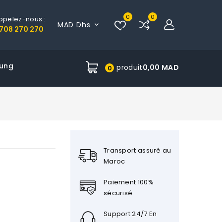
0
0
ppelez-nous :
MAD Dhs

708 270 270
ung
produit
0,00 MAD
0
Transport assuré au
Maroc
Paiement 100%
sécurisé
Support 24/7 En