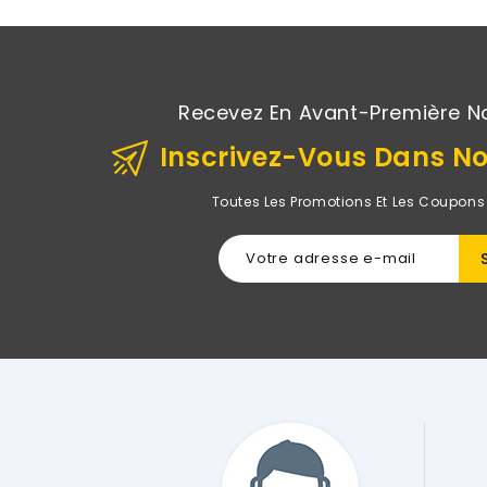
Recevez En Avant-Première N
Inscrivez-Vous Dans No
Toutes Les Promotions Et Les Coupons
table Hp Sur Le Site De Rightech Il Y A Quelques Jours Après
 Sites Possibles Et Je Ne Regrette Pas Du Tout Mon Choix ! Tout
cable Exactement Comme Décrit Sur Le Site Et Comme