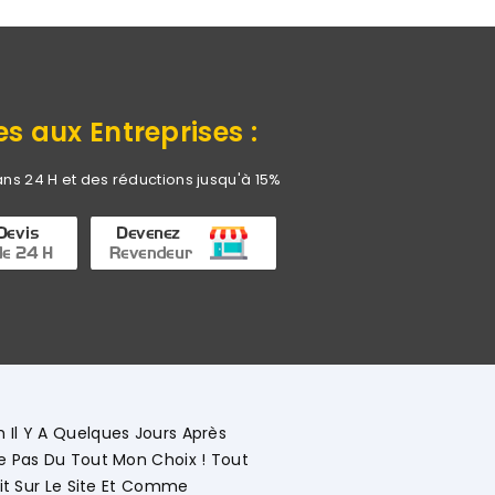
es aux Entreprises :
ans 24 H et des réductions jusqu'à 15%
"Commerciale KHADIJA Super Compétente Qui Aide, Con
Détaillée Le Déroulement Des Opérations. Société A 
Vivement."