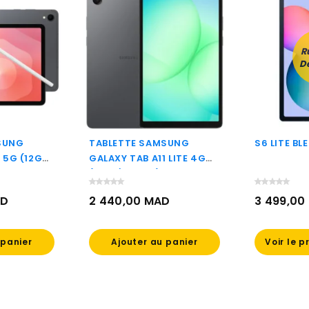
R
D
SUNG
TABLETTE SAMSUNG
S6 LITE BL
 5G (12GB
GALAXY TAB A11 LITE 4G
(8GB / 128GO)
AD
2 440,00 MAD
3 499,00
Prix
Prix
 panier
Ajouter au panier
Voir le p