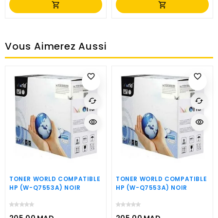
shopping_cart
shopping_cart
Vous Aimerez Aussi
favorite_border
favorite_border
cached
cached
visibility
visibility
TONER WORLD COMPATIBLE
TONER WORLD COMPATIBLE
HP (W-Q7553A) NOIR
HP (W-Q7553A) NOIR
205,00 MAD
205,00 MAD