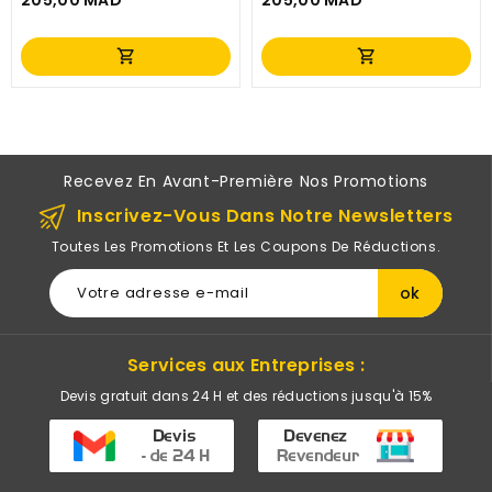
Prix
Prix
shopping_cart
shopping_cart
Recevez En Avant-Première Nos Promotions
Inscrivez-Vous Dans Notre Newsletters
Toutes Les Promotions Et Les Coupons De Réductions.
Services aux Entreprises :
Devis gratuit dans 24 H et des réductions jusqu'à 15%