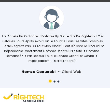
htech Il Y A
"Commerciale KHADIJA Super Compétente Qui Aide, Cons
es Possibles
Explique De Façon Concrète Et Détaillée Le Déroulemen
e Produit Est
Opérations. Société A L'écoute Des Clients, Je Recom
Et Comme
Vivement."
énial Et
Ouissal Ait
Client Web