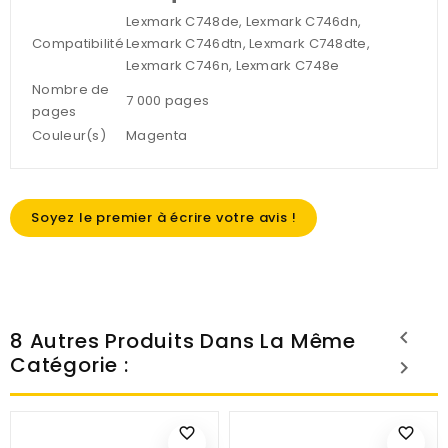
Lexmark C748de, Lexmark C746dn,
Compatibilité
Lexmark C746dtn, Lexmark C748dte,
Lexmark C746n, Lexmark C748e
Nombre de
7 000 pages
pages
Couleur(s)
Magenta
Soyez le premier à écrire votre avis !
8 Autres Produits Dans La Même
Catégorie :
favorite_border
favorite_border