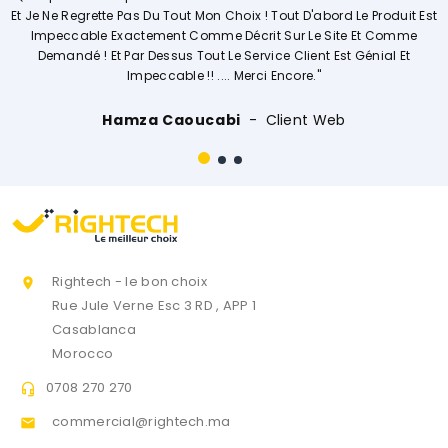
 Du Tout Mon Choix ! Tout D'abord Le Produit Est
Opérations. Société
tement Comme Décrit Sur Le Site Et Comme
 Dessus Tout Le Service Client Est Génial Et
peccable !! .... Merci Encore."
Ouis
a Caoucabi
Client Web
Rightech - le bon choix

Rue Jule Verne Esc 3 RD , APP 1
Casablanca
Morocco
0708 270 270

commercial@rightech.ma
