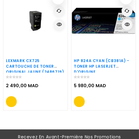
cached
cached
visibility
visibility
LEXMARK CX725
HP 824A CYAN (CB381A) -
CARTOUCHE DE TONER
TONER HP LASERJET
ORIGINAL JAUNE (24B6719)
D'ORIGINE
2 490,00 MAD
5 980,00 MAD
Prix
Prix
Recevez En Avant-Première Nos Promotions