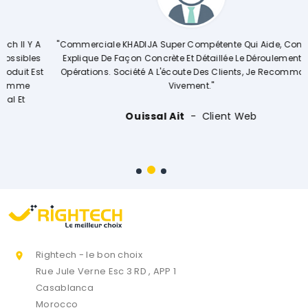
A
"Commerciale KHADIJA Super Compétente Qui Aide, Conseille,
es
Explique De Façon Concrète Et Détaillée Le Déroulement Des
st
Opérations. Société A L'écoute Des Clients, Je Recommande
Vivement."
Ouissal Ait
Client Web
Rightech - le bon choix

Rue Jule Verne Esc 3 RD , APP 1
Casablanca
Morocco