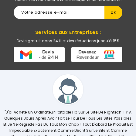
Services aux Entreprises :
Devis gratuit dans 24 H et des réductions jusqu'à 15%
Acheté Un Ordinateur Portable Hp Sur Le Site De Rightech Il Y A
"Comme
es Jours Après Avoir Fait Le Tour De Tous Les Sites Possibles
Expli
Ne Regrette Pas Du Tout Mon Choix ! Tout D'abord Le Produit Est
Opéra
eccable Exactement Comme Décrit Sur Le Site Et Comme