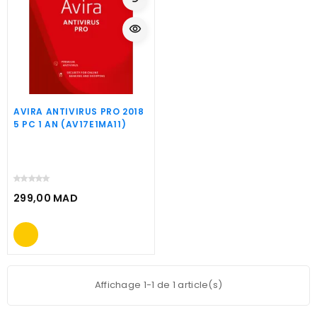
visibility
AVIRA ANTIVIRUS PRO 2018
5 PC 1 AN (AV17E1MA11)
299,00 MAD
Prix
Affichage 1-1 de 1 article(s)