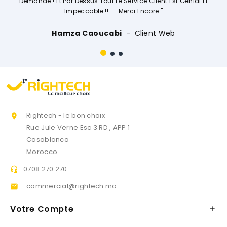
mandé ! Et Par Dessus Tout Le Service Client Est Génial Et
Impeccable !! .... Merci Encore."
Hamza Caoucabi
Client Web
Rightech - le bon choix

Rue Jule Verne Esc 3 RD , APP 1
Casablanca
Morocco
0708 270 270

commercial@rightech.ma

Votre Compte
