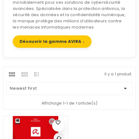
mondialement pour ses solutions de cybersécurité
avancées. Spécialisée dans la protection antivirus, la
sécurité des données et la confidentialité numérique,
la marque protège des millions d’utilisateurs contre
les menaces informatiques modernes.
Découvrir la gamme AVIRA ↓
Il y a 1 produit.

Newest First
Affichage 1-1 de 1 article(s)
favorite_border
cached