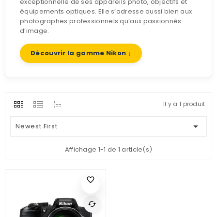
exceptionnelle de ses appareils photo, objectifs et
équipements optiques. Elle s’adresse aussi bien aux
photographes professionnels qu’aux passionnés
d’image.
Découvrir la gamme Nikon ↓
Il y a 1 produit.

Newest First
Affichage 1-1 de 1 article(s)
favorite_border
cached