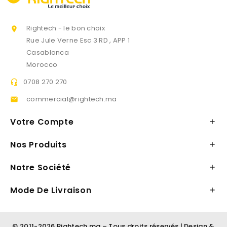
Rightech - le bon choix

Rue Jule Verne Esc 3 RD , APP 1
Casablanca
Morocco
0708 270 270

commercial@rightech.ma

Votre Compte

Nos Produits

Notre Société

Mode De Livraison

© 2011-2026 Rightech.ma – Tous droits réservés | Design &