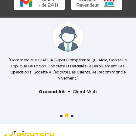
A
"Commerciale KHADIJA Super Compétente Qui Aide, Conseille,
s
Explique De Façon Concrète Et Détaillée Le Déroulement Des
st
Opérations. Société A L'écoute Des Clients, Je Recommande
F
Vivement."
Ouissal Ait
Client Web