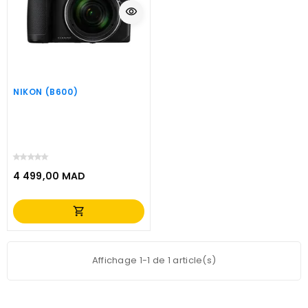
visibility
NIKON (B600)
4 499,00 MAD
Prix
shopping_cart
Affichage 1-1 de 1 article(s)