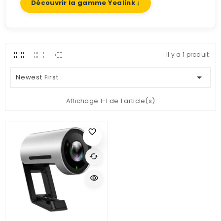
Découvrir la gamme Yealink ↓
Il y a 1 produit.

Newest First
Affichage 1-1 de 1 article(s)
favorite_border
cached
visibility