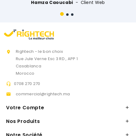
Hamza Caoucabi
Client Web
Rightech - le bon choix

Rue Jule Verne Esc 3 RD , APP 1
Casablanca
Morocco
0708 270 270

commercial@rightech.ma

Votre Compte

Nos Produits

Notre Société
