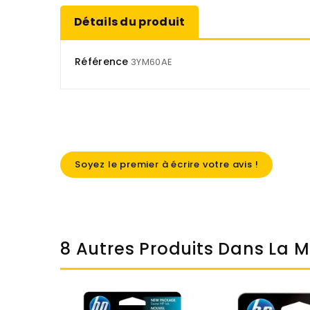
Détails du produit
Référence
3YM60AE
Soyez le premier à écrire votre avis !
8 Autres Produits Dans La 