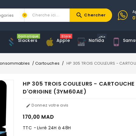
A
search
Chercher
0
Domotique
Store
متجر
Slackers
Apple
Nafida
Sams
onsommables
Cartouches
HP 305 TROIS COULEURS - CARTOU
HP 305 TROIS COULEURS - CARTOUCHE 
D'ORIGINE (3YM60AE)
Donnez votre avis

170,00 MAD
TTC
Livré 24H à 48H