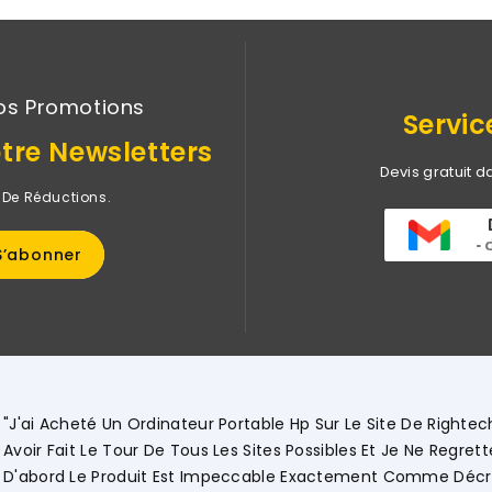
os Promotions
Servic
tre Newsletters
Devis gratuit d
 De Réductions.
 Rightech Il Y A Quelques Jours Après
Ne Regrette Pas Du Tout Mon Choix ! Tout
e Décrit Sur Le Site Et Comme