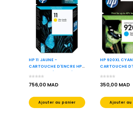
 GRIS
HP 11 JAUNE -
HP 920XL CYAN
CRE
CARTOUCHE D'ENCRE HP
CARTOUCHE D'
D'ORIGINE (C4838A)
GRANDE CAPAC
D'ORIGINE (CD
756,00 MAD
350,00 MAD
Prix
Prix
ier
Ajouter au panier
Ajouter au