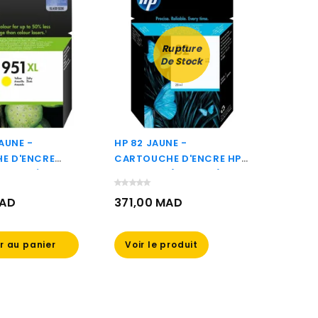
Rupture
De Stock
AUNE -
HP 82 JAUNE -
EPSON 
E D'ENCRE
CARTOUCHE D'ENCRE HP
BOUTE
APACITÉ HP
D'ORIGINE (CH568A)
ECOTA
 (CN048AE)
(C13T
MAD
371,00 MAD
250,
Prix
Prix
r au panier
Voir le produit
Aj