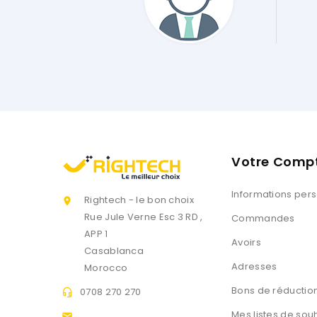
Demandé ! Et Par Dessus Tout Le Service Client Est Gén
Hamza Caoucabi
Client Web
Votre Comp
Informations per
Rightech - le bon choix

Rue Jule Verne Esc 3 RD ,
Commandes
APP 1
Avoirs
Casablanca
Adresses
Morocco
Bons de réductio
0708 270 270

Mes listes de sou
