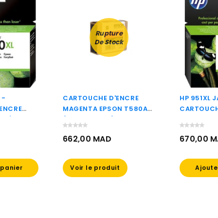
Rupture
De Stock
 -
CARTOUCHE D'ENCRE
HP 951XL J
ENCRE
MAGENTA EPSON T580A
CARTOUCH
ITÉ HP
(C13T580A00)
GRANDE C
972AE)
D'ORIGINE
662,00 MAD
670,00 
Prix
Prix
 panier
Voir le produit
Ajoute