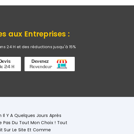
es aux Entreprises :
ans 24 H et des réductions jusqu'à 15%
"Commerciale K
Détaillée Le D
Vivement."