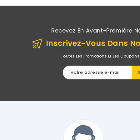
Recevez En Avant-Première N
Inscrivez-Vous Dans No
Toutes Les Promotions Et Les Coupons
"J'ai Acheté Un Ordinateur Portable Hp Sur Le Site De
Avoir Fait Le Tour De Tous Les Sites Possibles Et Je 
D'abord Le Produit Est Impeccable Exactement Comm