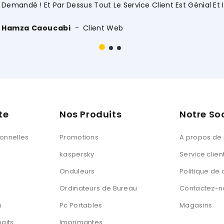
ial Et Impeccable !! .... Merci Encore."
te
Nos Produits
Notre So
sonnelles
Promotions
A propos de
kaspersky
Service clien
Onduleurs
Politique de 
Ordinateurs de Bureau
Contactez-n
n
Pc Portables
Magasins
haits
Imprimantes