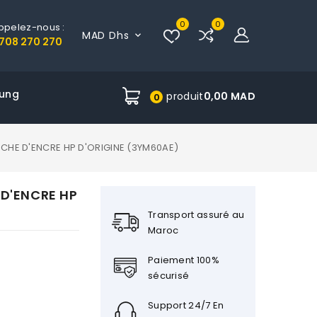
0
0
ppelez-nous :
MAD Dhs

708 270 270
ung
produit
0,00 MAD
0
CHE D'ENCRE HP D'ORIGINE (3YM60AE)
D'ENCRE HP
Transport assuré au
Maroc
Paiement 100%
sécurisé
Support 24/7 En