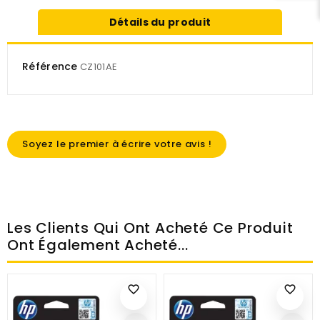
Détails du produit
Référence
CZ101AE
Soyez le premier à écrire votre avis !
Les Clients Qui Ont Acheté Ce Produit
Ont Également Acheté...
favorite_border
favorite_border