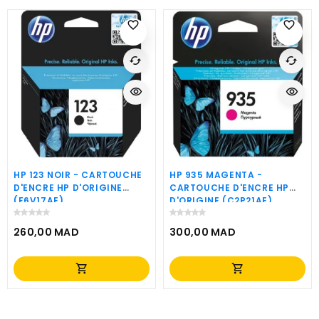
favorite_border
favorite_border
cached
cached
visibility
visibility
HP 123 NOIR - CARTOUCHE
HP 935 MAGENTA -
D'ENCRE HP D'ORIGINE
CARTOUCHE D'ENCRE HP
(F6V17AE)
D'ORIGINE (C2P21AE)
260,00 MAD
300,00 MAD
Prix
Prix
shopping_cart
shopping_cart