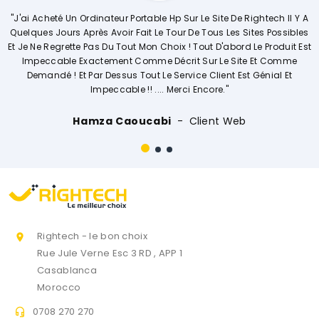
e Site De Rightech Il Y A
"Commerciale KHADIJA Super Compétente Qu
 Tous Les Sites Possibles
Explique De Façon Concrète Et Détaillée L
out D'abord Le Produit Est
Opérations. Société A L'écoute Des Clien
Sur Le Site Et Comme
Vivement."
 Client Est Génial Et
ncore."
Ouissal Ait
Client 
ient Web
Rightech - le bon choix

Rue Jule Verne Esc 3 RD , APP 1
Casablanca
Morocco
0708 270 270
