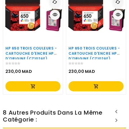
cached
cached
visibility
visibility
HP 650 TROIS COULEURS -
HP 650 TROIS COULEURS -
CARTOUCHE D'ENCRE HP
CARTOUCHE D'ENCRE HP
D'ORIGINE (CZ102AE)
D'ORIGINE (CZ102AE)
230,00 MAD
230,00 MAD
Prix
Prix
shopping_cart
shopping_cart
8 Autres Produits Dans La Même
Catégorie :