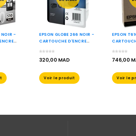
 NOIR -
EPSON GLOBE 266 NOIR -
EPSON T61
ENCRE
CARTOUCHE D'ENCRE
CARTOUCH
INE
DURABRITE ULTRA N
EPSON D'O
(C13T26614010)
(C13T6164
320,00 MAD
746,00 
Prix
Prix
it
Voir le produit
Voir le p