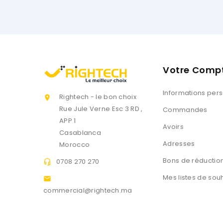
Votre Comp
Informations per
Rightech - le bon choix

Rue Jule Verne Esc 3 RD ,
Commandes
APP 1
Avoirs
Casablanca
Adresses
Morocco
Bons de réductio
0708 270 270

Mes listes de sou

commercial@rightech.ma