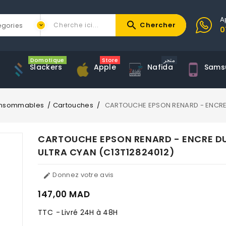
A
search
Chercher
0
Domotique
Store
متجر
Slackers
Apple
Nafida
Sams
nsommables
Cartouches
CARTOUCHE EPSON RENARD - ENCRE 
CARTOUCHE EPSON RENARD - ENCRE D
ULTRA CYAN (C13T12824012)
Donnez votre avis

147,00 MAD
TTC
Livré 24H à 48H