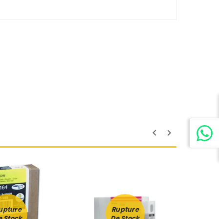
upture
Rupture
e Stock
De Stock