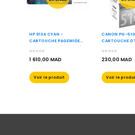
HP 913A CYAN -
CANON PG-510
RE
CARTOUCHE PAGEWIDE
CARTOUCHE D'
HP
HP D'ORIGINE (F6T77AE)
CANON D'ORIG
)
(2970B007AA)
1 610,00 MAD
230,00 MAD
Prix
Prix
ier
Voir le produit
Voir le produ