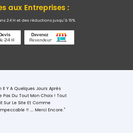
es aux Entreprises :
ans 24 H et des réductions jusqu'à 15%
"Commerciale KHADIJA Super Compétente Qui Aide, Con
Détaillée Le Déroulement Des Opérations. Société A 
Vivement."
Ouissal Ait
Client Web