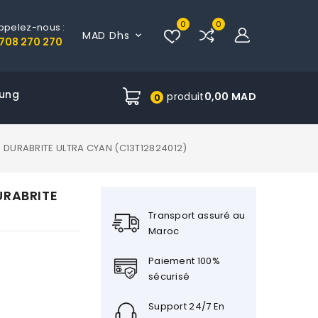
0
0
ppelez-nous :
MAD Dhs

708 270 270
ung
produit
0,00 MAD
0
DURABRITE ULTRA CYAN (C13T12824012)
URABRITE
Transport assuré au
Maroc
Paiement 100%
sécurisé
Support 24/7 En