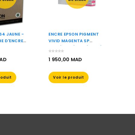
64 JAUNE -
ENCRE EPSON PIGMENT
HP 12
E D'ENCRE
VIVID MAGENTA SP
CARTO
RIGINE
7700/9700/7900/9900/7890/9890
D'ORI
00)
(350ML) (C13T596300)
MAD
1 950,00 MAD
340,
Prix
Prix
roduit
Voir le produit
Aj