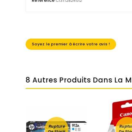
Référence
C13T12824012
Soyez le premier à écrire votre avis !
8 Autres Produits Dans La 
Rupture
Ruptu
De Stock
De Sto