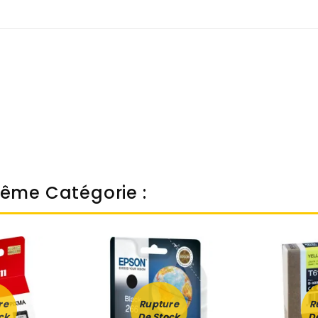
Même Catégorie :
re
Rupture
R
ck
De Stock
D