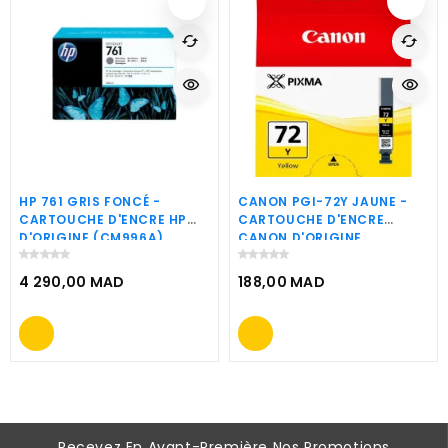
cached
cached
visibility
visibility
HP 761 GRIS FONCÉ -
CANON PGI-72Y JAUNE -
CARTOUCHE D'ENCRE HP
CARTOUCHE D'ENCRE
D'ORIGINE (CM996A)
CANON D'ORIGINE
(6406B001AA)
4 290,00 MAD
188,00 MAD
Prix
Prix
Recevez En Avant-Première Nos Promotions