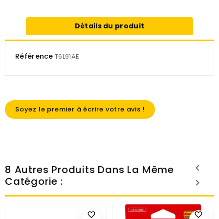
Détails du produit
Référence
T6L91AE
Soyez le premier à écrire votre avis !
8 Autres Produits Dans La Même
Catégorie :
favorite_border
favorite_border