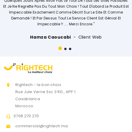
Tour De Tous Les Sites Possibles
Explique De Façon Concrète Et Dét
oix ! Tout D'abord Le Produit Est
Opérations. Société A L'écoute D
Décrit Sur Le Site Et Comme
Vivement.
 Service Client Est Génial Et
 Merci Encore."
Ouissal Ait
C
i
Client Web
Rightech - le bon choix

Rue Jule Verne Esc 3 RD , APP 1
Casablanca
Morocco
0708 270 270

commercial@rightech.ma
