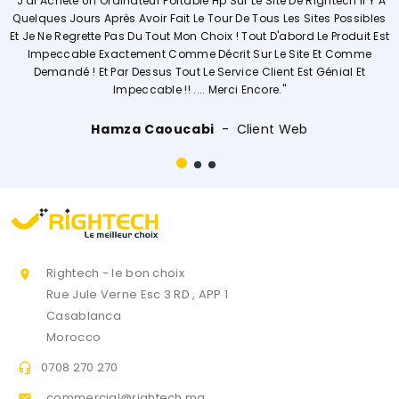
"J'ai Acheté Un Ordinateur Portable Hp Sur Le Site De Rightech Il Y A
Quelques Jours Après Avoir Fait Le Tour De Tous Les Sites Possibles
Et Je Ne Regrette Pas Du Tout Mon Choix ! Tout D'abord Le Produit Est
Impeccable Exactement Comme Décrit Sur Le Site Et Comme
Demandé ! Et Par Dessus Tout Le Service Client Est Génial Et
Impeccable !! .... Merci Encore."
Hamza Caoucabi
Client Web
Rightech - le bon choix

Rue Jule Verne Esc 3 RD , APP 1
Casablanca
Morocco
0708 270 270

commercial@rightech.ma
