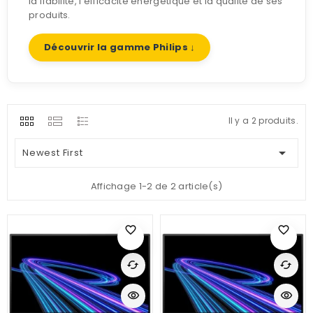
la fiabilité, l’efficacité énergétique et la qualité de ses
produits.
Découvrir la gamme Philips ↓
Il y a 2 produits.

Newest First
Affichage 1-2 de 2 article(s)
favorite_border
favorite_border
cached
cached
visibility
visibility