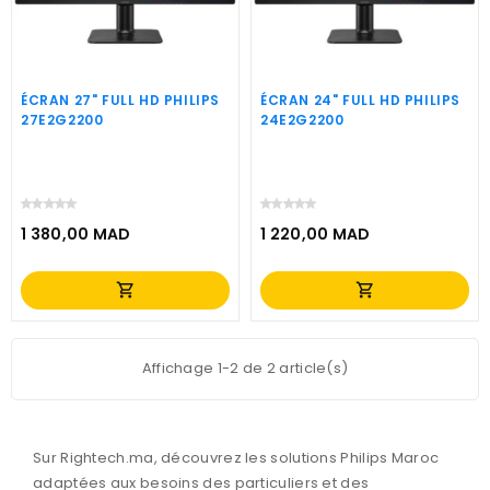
ÉCRAN 27" FULL HD PHILIPS
ÉCRAN 24" FULL HD PHILIPS
27E2G2200
24E2G2200
1 380,00 MAD
1 220,00 MAD
Prix
Prix
shopping_cart
shopping_cart
Affichage 1-2 de 2 article(s)
Sur Rightech.ma, découvrez les solutions
Philips Maroc
adaptées aux besoins des particuliers et des